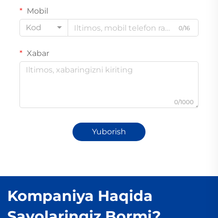
Mobil
Kod
0/16
Xabar
0/1000
Yuborish
Kompaniya Haqida
Savolaringiz Bormi?