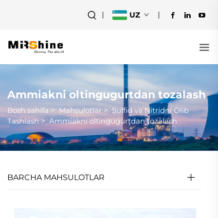
UZ
Ammiakni oltingugurtdan tozalash
Bosh sahifa
>
Mahsulotlar
>
Sulfid va Nitridni Olib
Tashlash
>
Ammiakni oltingugurtdan tozalash
BARCHA MAHSULOTLAR