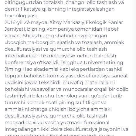
oltingugurtdan tozalash, changni olib tashlash va
denitrifikatsiya qilishning integratsiyalashgan
texnologiyasi.
2016-yil 27-mayda, Xitoy Markaziy Ekologik Fanlar
Jamiyati, bizning kompaniya tomonidan Hebeĭ
viloyati Shijiazhuang shahrida rivojlanirgan
«bosqichma-bosqich ajratish va tozalash, ammiak
desulfuratsiyasi va qumurcha olib tashlash
integrallangan texnologiyasi» uchun baholash
konferensiya o‘tkazildi. Tsinghua Universitetining
Jiming Hao akademisi kabi ekspertlardan tashkil
topgan baholash komissiyasi, desulfuratsiya sanoat
uydisini joyda tekshirdi, muvofiq materiallarni
baholaishi va savollar va munozaralar orqali bir qolib
tashrifiyligi bilan shu texnologiyani, qo‘zg‘ar turib
turuvchi ko‘mok soatligining sulfitli gaz va
ammiakni chetga chiqishi bo‘yicha ammiak
desulfuratsiyasi va qumurcha olib tashlash
maqsadida «ikki vosita yuzmasi» funksional
integrallangan ikki doira desulfuratsiya jarayonini va
uning qo‘shimcha jihozlari rivojlantirdi, bu esa