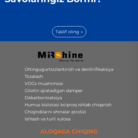
Taklif oling →
Oltingugurtsizlantirish va denitrifikatsiya
Tozalash
VOCs muammosi
Gilotin ajratadigan damper
Dekarbonizatsiya
Humus kislotasi ko'proq ishlab chiqarish
Chiqindilarni shinalar pirolizi
Ishlash va turli xulosa
ALOQAGA CHIQING