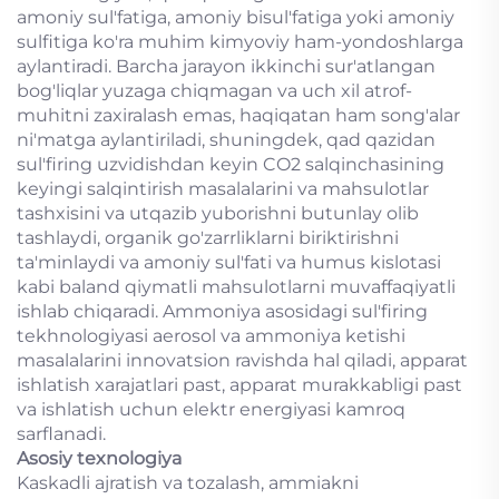
amoniy sul'fatiga, amoniy bisul'fatiga yoki amoniy
sulfitiga ko'ra muhim kimyoviy ham-yondoshlarga
aylantiradi. Barcha jarayon ikkinchi sur'atlangan
bog'liqlar yuzaga chiqmagan va uch xil atrof-
muhitni zaxiralash emas, haqiqatan ham song'alar
ni'matga aylantiriladi, shuningdek, qad qazidan
sul'firing uzvidishdan keyin CO2 salqinchasining
keyingi salqintirish masalalarini va mahsulotlar
tashxisini va utqazib yuborishni butunlay olib
tashlaydi, organik go'zarrliklarni biriktirishni
ta'minlaydi va amoniy sul'fati va humus kislotasi
kabi baland qiymatli mahsulotlarni muvaffaqiyatli
ishlab chiqaradi. Ammoniya asosidagi sul'firing
tekhnologiyasi aerosol va ammoniya ketishi
masalalarini innovatsion ravishda hal qiladi, apparat
ishlatish xarajatlari past, apparat murakkabligi past
va ishlatish uchun elektr energiyasi kamroq
sarflanadi.
Asosiy texnologiya
Kaskadli ajratish va tozalash, ammiakni