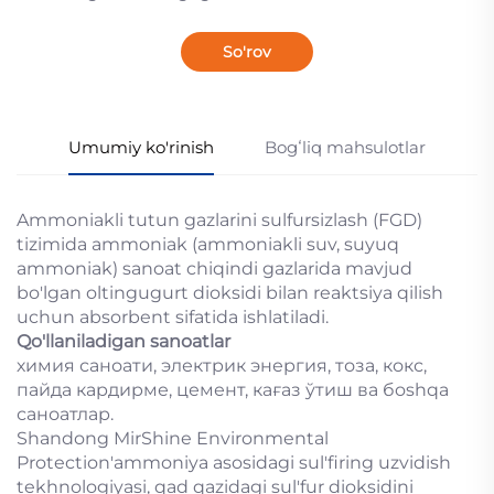
So'rov
Umumiy ko'rinish
Bogʻliq mahsulotlar
Ammoniakli tutun gazlarini sulfursizlash (FGD)
tizimida ammoniak (ammoniakli suv, suyuq
ammoniak) sanoat chiqindi gazlarida mavjud
bo'lgan oltingugurt dioksidi bilan reaktsiya qilish
uchun absorbent sifatida ishlatiladi.
Qo'llaniladigan sanoatlar
химия саноати, электрик энергия, тоза, кокс,
пайда кардирме, цемент, кағаз ўтиш ва бoshqa
саноатлар.
Shandong MirShine Environmental
Protection'ammoniya asosidagi sul'firing uzvidish
tekhnologiyasi, qad qazidagi sul'fur dioksidini