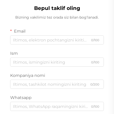
Bepul taklif oling
Bizning vakilimiz tez orada siz bilan bog‘lanadi.
Email
0/100
Ism
0/100
Kompaniya nomi
0/200
Whatsapp
0/100