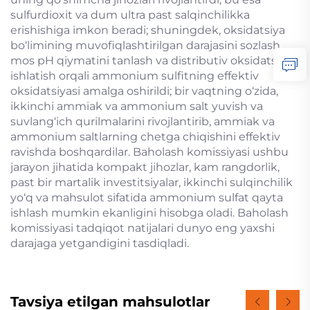
sulfurdioxit va dum ultra past salqinchilikka
erishishiga imkon beradi; shuningdek, oksidatsiya
bo‘limining muvofiqlashtirilgan darajasini sozlash,
mos pH qiymatini tanlash va distributiv oksidatsiya
ishlatish orqali ammonium sulfitning effektiv
oksidatsiyasi amalga oshirildi; bir vaqtning o‘zida,
ikkinchi ammiak va ammonium salt yuvish va
suvlang‘ich qurilmalarini rivojlantirib, ammiak va
ammonium saltlarning chetga chiqishini effektiv
ravishda boshqardilar. Baholash komissiyasi ushbu
jarayon jihatida kompakt jihozlar, kam rangdorlik,
past bir martalik investitsiyalar, ikkinchi sulqinchilik
yo‘q va mahsulot sifatida ammonium sulfat qayta
ishlash mumkin ekanligini hisobga oladi. Baholash
komissiyasi tadqiqot natijalari dunyo eng yaxshi
darajaga yetgandigini tasdiqladi.
Tavsiya etilgan mahsulotlar