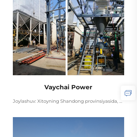
Vaychai Power
Joylashuv: Xitoyning Shandong provinsiyasida, Qo'llanilishi: Dim gazining harorat o'zgarishi. Batafsil: Desulfurizatsiya tizimining pishirish tizimi dim gazning yuqori va past haroratli zonalarida joylashtirilgan. Desulfurizatsiyadan keyin ...