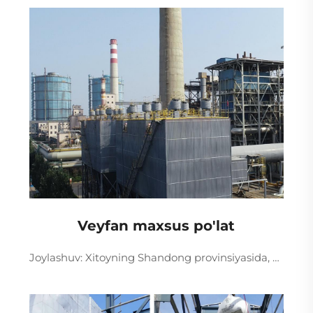
Veyfan maxsus po'lat
Joylashuv: Xitoyning Shandong provinsiyasida, Qo'llanilishi: Maxsus po'lat. Batafsil: ikkita 220t/soat gaz bilan ishlaydigan kotl, koks pech gazi va domnaga gaz sifatida ishlatiladi. Yagona koteldan chiqadigan dim gaz hajmi 330 000 Nm3/soat, sulfutli angidrid tarkibi 200 mg/...