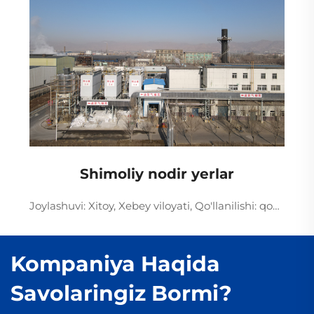
Shimoliy nodir yerlar
Joylashuvi: Xitoy, Xebey viloyati, Qo'llanilishi: qozonxona qo'zg'atuvchi gazlarini sulfursizatsiya qilish, changni olib tashlash, batafsilligi: SDS quruq sulfurizatsiya jarayoni va denitrifikatsiyani amalga oshirish uchun past haroratli SCR jarayoni. Shimoliy nodir yer loyihasi n...
Kompaniya Haqida
Savolaringiz Bormi?