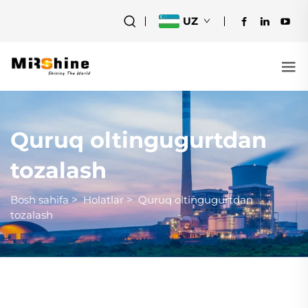
UZ
Quruq oltingugurtdan
tozalash
Bosh sahifa
>
Holatlar
>
Quruq oltingugurtdan
tozalash