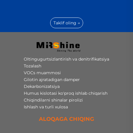
Taklif oling →
Oltingugurtsizlantirish va denitrifikatsiya
Tozalash
VOCs muammosi
Gilotin ajratadigan damper
Dekarbonizatsiya
Humus kislotasi ko'proq ishlab chiqarish
Chiqindilarni shinalar pirolizi
Ishlash va turli xulosa
ALOQAGA CHIQING