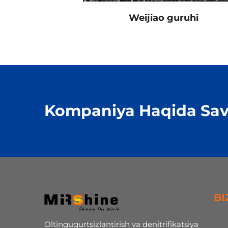
i Wenzhou
Weijiao guruhi
Kompaniya Haqida Sav
BI
Oltingugurtsizlantirish va denitrifikatsiya