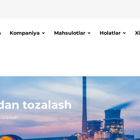
a
Kompaniya
Mahsulotlar
Holatlar
X
dan tozalash
tozalash