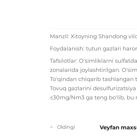
Manzil: Xitoyning Shandong vilo
Foydalanish: tutun gazlari haror
Tafsilotlar: O'simliklarni sulfat
zonalarida joylashtirilgan. O'sim
To'qindan chiqarib tashlangan t
Tovuq gazlarini desulfurizatsiya
≤30mg/Nm3 ga teng bo'lib, bu ma
Oldingi
Veyfan maxsu