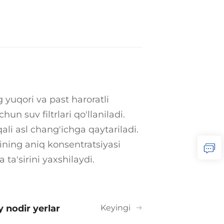
g yuqori va past haroratli
n suv filtrlari qo'llaniladi.
li asl chang'ichga qaytariladi.
rining aniq konsentratsiyasi
a'sirini yaxshilaydi.
y nodir yerlar
Keyingi