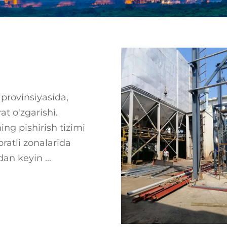
provinsiyasida,
at o'zgarishi.
ning pishirish tizimi
ratli zonalarida
dan keyin ...