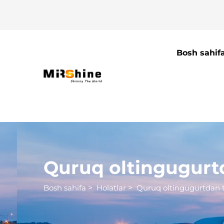
Bosh sahif
Quruq oltingugurt
Bosh sahifa
>
Holatlar
>
Quruq oltingugurtdan 