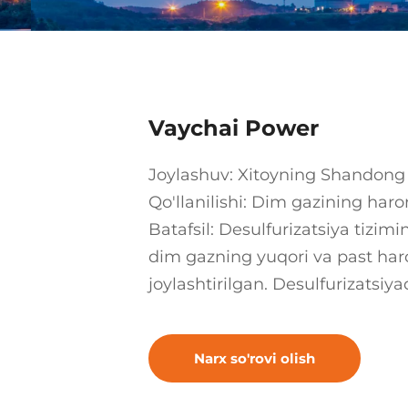
Vaychai Power
Joylashuv: Xitoyning Shandong 
Qo'llanilishi: Dim gazining haror
Batafsil: Desulfurizatsiya tizimi
dim gazning yuqori va past haro
joylashtirilgan. Desulfurizatsiya
Narx so'rovi olish