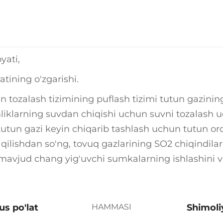
yati,
atining o'zgarishi.
dan tozalash tizimining puflash tizimi tutun gazinin
liklarning suvdan chiqishi uchun suvni tozalash uchu
utun gazi keyin chiqarib tashlash uchun tutun orqa
 qilishdan so'ng, tovuq gazlarining SO2 chiqindila
vjud chang yig'uvchi sumkalarning ishlashini va t
s po'lat
HAMMASI
Shimoli