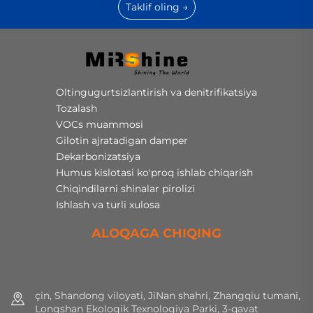
Taklif oling →
Oltingugurtsizlantirish va denitrifikatsiya
Tozalash
VOCs muammosi
Gilotin ajratadigan damper
Dekarbonizatsiya
Humus kislotasi ko'proq ishlab chiqarish
Chiqindilarni shinalar pirolizi
Ishlash va turli xulosa
ALOQAGA CHIQING
çin, Shandong viloyati, JiNan shahri, Zhangqiu tumani,
Longshan Ekologik Texnologiya Parki, 3-qavat