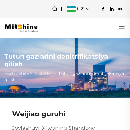
UZ
Tutun gazlarini denitrifikatsiya
qilish
Bosh sahifa
>
Holatlar
>
Tutun gazlarini denitrifikatsiya
qilish
Weijiao guruhi
Joylashuvi: Xitoyning Shandong