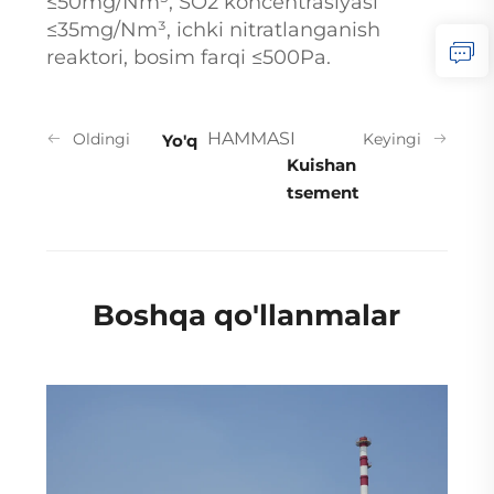
≤50mg/Nm³, SO2 koncentrasiyasi
≤35mg/Nm³, ichki nitratlanganish
reaktori, bosim farqi ≤500Pa.
HAMMASI
Oldingi
Keyingi
Yo'q
Kuishan
tsement
Boshqa qo'llanmalar