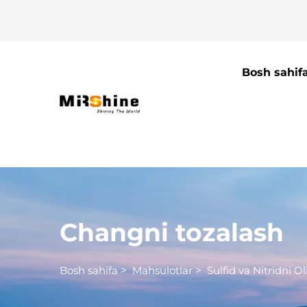
Bosh sahif
Changni tozalash
Bosh sahifa
>
Mahsulotlar
>
Sulfid va Nitridni O