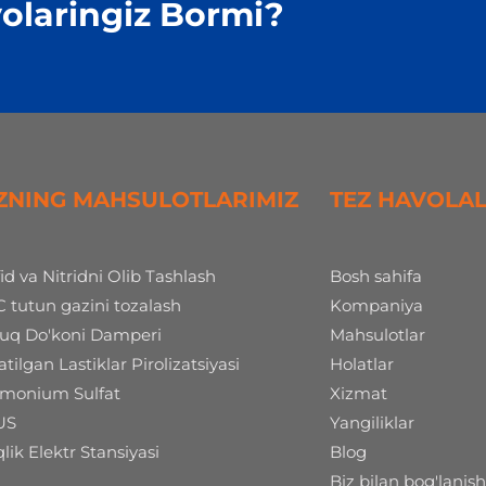
olaringiz Bormi?
ZNING MAHSULOTLARIMIZ
TEZ HAVOLA
fid va Nitridni Olib Tashlash
Bosh sahifa
 tutun gazini tozalash
Kompaniya
uq Do'koni Damperi
Mahsulotlar
atilgan Lastiklar Pirolizatsiyasi
Holatlar
onium Sulfat
Xizmat
US
Yangiliklar
qlik Elektr Stansiyasi
Blog
Biz bilan bog'lanis