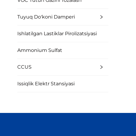
VOC Tutun Gazini Tozalash
Tuyuq Do'koni Damperi
Ishlatilgan Lastiklar Pirolizatsiyasi
Ammonium Sulfat
CCUS
Issiqlik Elektr Stansiyasi