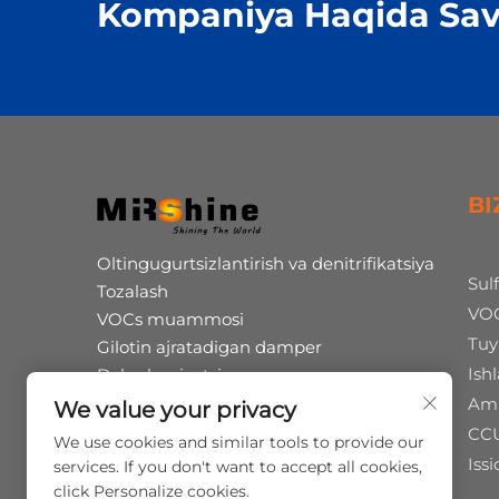
Kompaniya Haqida Sav
BI
Oltingugurtsizlantirish va denitrifikatsiya
Sul
Tozalash
VOC
VOCs muammosi
Tuy
Gilotin ajratadigan damper
Ishl
Dekarbonizatsiya
Humus kislotasi ko'proq ishlab chiqarish
Amm
We value your privacy
Chiqindilarni shinalar pirolizi
CC
We use cookies and similar tools to provide our
Ishlash va turli xulosa
Issi
services. If you don't want to accept all cookies,
click Personalize cookies.