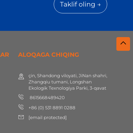
Taklif oling →
LAR
ALOQAGA CHIQING
çin, Shandong viloyati, JiNan shahri,
Zhangqiu tumani, Longshan
Ekologik Texnologiya Parki, 3-qavat
8615668489420
+86 (0) 531 8891 0288
[email protected]
h