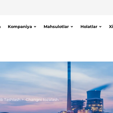
a
Kompaniya
Mahsulotlar
Holatlar
X
lib Tashlash
>
Changni tozalash