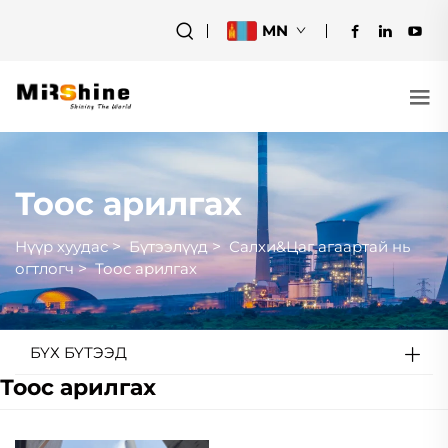
MN
Тоос арилгах
Нүүр хуудас
>
Бүтээлүүд
>
Салхи&Цаг агаартай нь
огтлогч
>
Тоос арилгах
БҮХ БҮТЭЭД
Тоос арилгах