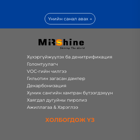
Үнийн санал авах →
Хүхэргүйжүүлэх ба денитрификация
Голомтуулагч
VOC-гийн чилгээ
Гильотин загасан дампер
Декарбонизация
Хумик сангийн хамтран бүтээгдэхүүн
Хаягдал дугуйны пиролиз
Ажиллагаа & Хэрэглээ
ХОЛБОГДОЖ ҮЗ