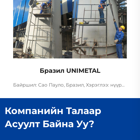
Бразил UNIMETAL
Байршил: Сао Пауло, Бразил, Хэрэглээ: нүүрсний шохойн чулууны зуух Товчхон мэдээлэл: 1 нүүрсний шохойн чулууны зуух, SNCR-ийн денитрификац + шохойн чулууны шохойн чулууны шохойн чулууны шохойн чулуу
Компанийн Талаар
Асуулт Байна Уу?