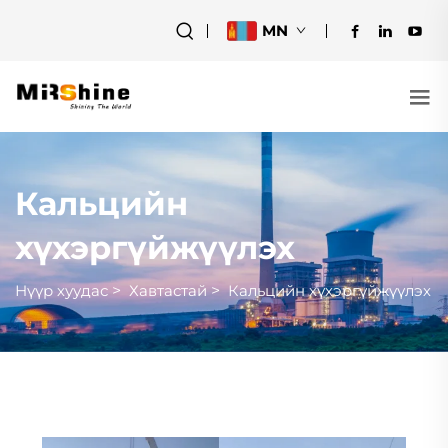
MN
Кальцийн
хүхэргүйжүүлэх
Нүүр хуудас
>
Хавтастай
>
Кальцийн хүхэргүйжүүлэх