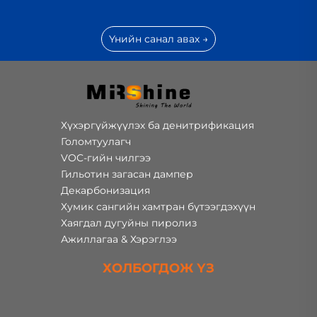
Үнийн санал авах →
Хүхэргүйжүүлэх ба денитрификация
Голомтуулагч
VOC-гийн чилгээ
Гильотин загасан дампер
Декарбонизация
Хумик сангийн хамтран бүтээгдэхүүн
Хаягдал дугуйны пиролиз
Ажиллагаа & Хэрэглээ
ХОЛБОГДОЖ ҮЗ