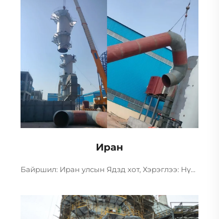
Иран
Байршил: Иран улсын Ядзд хот, Хэрэглээ: Нүүрстөрөгчийн түүхий тал халаагуур ба нэг туннель цахилгаан халаагуур, Дэлгэрэнгүй: Шохой-гипсийг хүхрийн хүчил шингээхэд хэрэглэх ба, SNCR-ыг азотын хүлэр бууруулахад хэрэглэнэ; цахилгаан халаагуурын утаа боловсруулах чадал нэгжийн ...