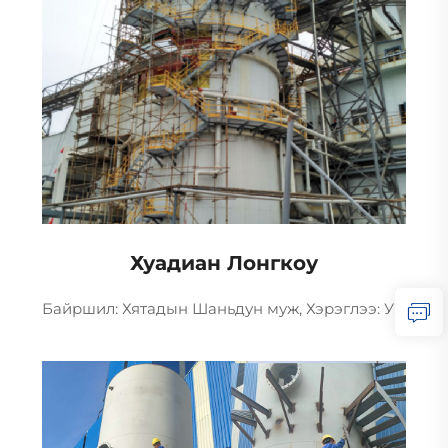
Хуадиан Лонгкоу
Байршил: Хятадын Шаньдун муж, Хэрэглээ: Утаа боловсруулах, Дэлгэрэнгүй: 1×220МВт утаа боловсруулах