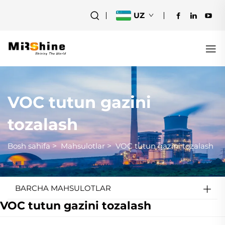
UZ
VOC tutun gazini
tozalash
Bosh sahifa
>
Mahsulotlar
>
VOC tutun gazini tozalash
BARCHA MAHSULOTLAR
VOC tutun gazini tozalash