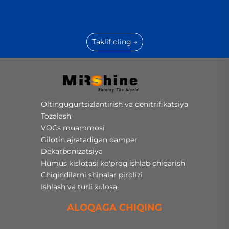
Taklif oling →
Oltingugurtsizlantirish va denitrifikatsiya
Tozalash
VOCs muammosi
Gilotin ajratadigan damper
Dekarbonizatsiya
Humus kislotasi ko'proq ishlab chiqarish
Chiqindilarni shinalar pirolizi
Ishlash va turli xulosa
ALOQAGA CHIQING