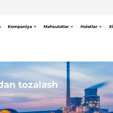
a
Kompaniya
Mahsulotlar
Holatlar
X
dan tozalash
tozalash