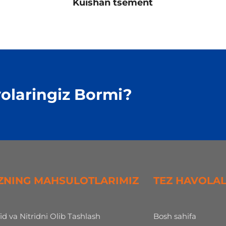
Kuishan tsement
olaringiz Bormi?
ZNING MAHSULOTLARIMIZ
TEZ HAVOLA
fid va Nitridni Olib Tashlash
Bosh sahifa