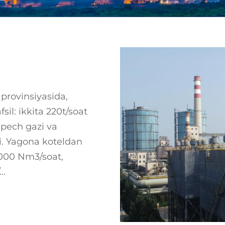
provinsiyasida,
fsil: ikkita 220t/soat
 pech gazi va
i. Yagona koteldan
000 Nm3/soat,
..