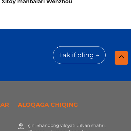
Xitoy manbalari Wenzhou
Weij
Taklif oling →
LAR
ALOQAGA CHIQING
çin, Shandong viloyati, JiNan shahri,