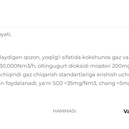
yati,
ishlaydigan qozon, yoqilg'i sifatida kokshunos gaz 
330,000Nm3/h, oltingugurt dioksidi miqdori 200m
 chiqindi gaz chiqarish standartlariga erishish uc
idan foydalanadi, ya'ni SO2 <35mg/Nm3, chang <5
HAMMASI
V