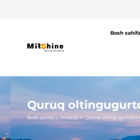
Bosh sahif
Quruq oltingugurt
Bosh sahifa
>
Holatlar
>
Quruq oltingugurtdan 