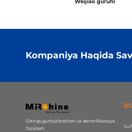
i Wenzhou
Weijiao guruhi
Kompaniya Haqida Sav
BI
Oltingugurtsizlantirish va denitrifikatsiya
Sul
Tozalash