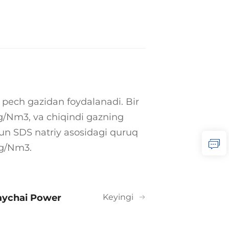
va pech gazidan foydalanadi. Bir
g/Nm3, va chiqindi gazning
hun SDS natriy asosidagi quruq
mg/Nm3.
aychai Power
Keyingi