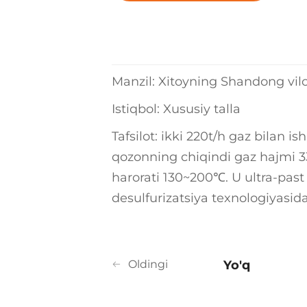
Manzil: Xitoyning Shandong vilo
Istiqbol: Xususiy talla
Tafsilot: ikki 220t/h gaz bilan 
qozonning chiqindi gaz hajmi 
harorati 130~200℃. U ultra-past
desulfurizatsiya texnologiyas
Oldingi
Yo'q