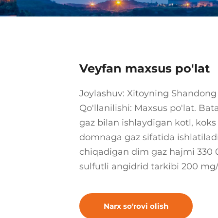
Veyfan maxsus po'lat
Joylashuv: Xitoyning Shandong 
Qo'llanilishi: Maxsus po'lat. Bata
gaz bilan ishlaydigan kotl, koks
domnaga gaz sifatida ishlatilad
chiqadigan dim gaz hajmi 330 
sulfutli angidrid tarkibi 200 mg/.
Narx so'rovi olish