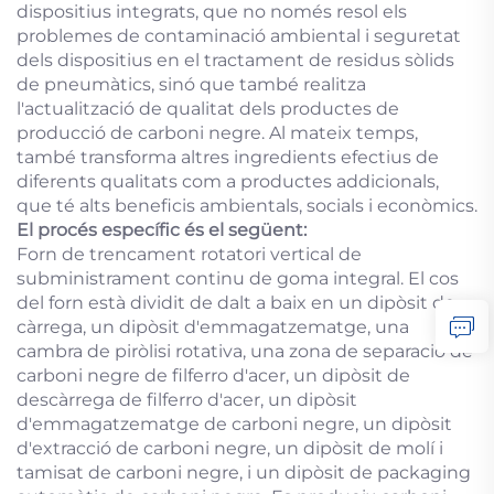
dispositius integrats, que no només resol els
problemes de contaminació ambiental i seguretat
dels dispositius en el tractament de residus sòlids
de pneumàtics, sinó que també realitza
l'actualització de qualitat dels productes de
producció de carboni negre. Al mateix temps,
també transforma altres ingredients efectius de
diferents qualitats com a productes addicionals,
que té alts beneficis ambientals, socials i econòmics.
El procés específic és el següent:
Forn de trencament rotatori vertical de
subministrament continu de goma integral. El cos
del forn està dividit de dalt a baix en un dipòsit de
càrrega, un dipòsit d'emmagatzematge, una
cambra de piròlisi rotativa, una zona de separació de
carboni negre de filferro d'acer, un dipòsit de
descàrrega de filferro d'acer, un dipòsit
d'emmagatzematge de carboni negre, un dipòsit
d'extracció de carboni negre, un dipòsit de molí i
tamisat de carboni negre, i un dipòsit de packaging