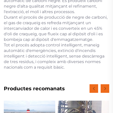
automàtic de carboni negre. Es produeix carboni
negre d'alta qualitat mitjançant el refinament,
l'extracció, el molí i altres processos.
Durant el procés de producció de negre de carboni,
el gas de craqueig es refreda mitjançant un
intercanviador de calor i es converteix en un 45%
d'oli de craqueig, que flueix cap al dipòsit d'oli i es
bombeja cap al dipòsit d'emmagatzematge.
Tot el procés adopta control intel·ligent, maneig
automàtic d'emergències, extinció d'incendis
intel·ligent i detecció intel·ligent, sense descàrrega
de tres residus, i compleix amb diverses normes
nacionals com a requisit bàsic.
Productes recomanats