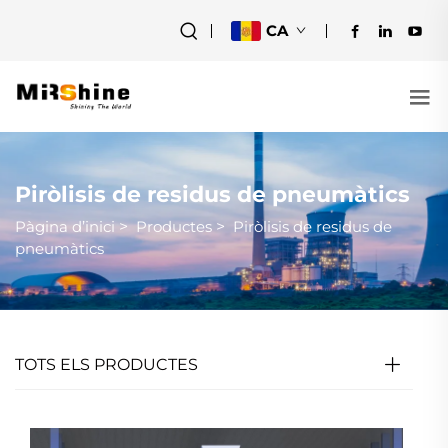
CA
Piròlisis de residus de pneumàtics
Pàgina d’inici
>
Productes
>
Piròlisis de residus de
pneumàtics
TOTS ELS PRODUCTES