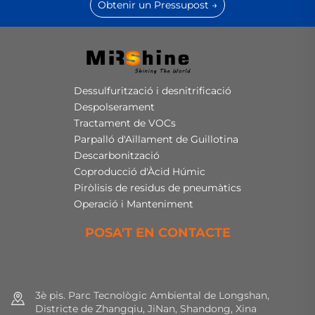
Obtenir un Pressupost →
Dessulfurització i desnitrificació
Despolserament
Tractament de VOCs
Parpalló d'Aïllament de Guillotina
Descarbonització
Coproducció d'Àcid Húmic
Piròlisis de residus de pneumàtics
Operació i Manteniment
POSA'T EN CONTACTE
3è pis. Parc Tecnològic Ambiental de Longshan,
Districte de Zhangqiu, JiNan, Shandong, Xina