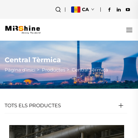
CA
Central Tèrmica
Pàgina d’inici
>
Productes
>
Central Tèrmica
TOTS ELS PRODUCTES