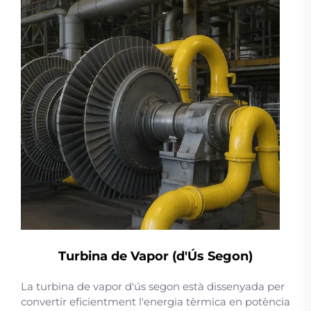
Turbina de Vapor (d'Ús Segon)
La turbina de vapor d'ús segon està dissenyada per
convertir eficientment l'energia tèrmica en potència