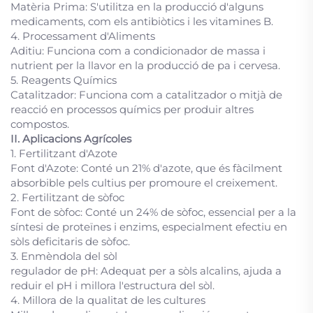
Matèria Prima: S'utilitza en la producció d'alguns
medicaments, com els antibiòtics i les vitamines B.
4. Processament d'Aliments
Aditiu: Funciona com a condicionador de massa i
nutrient per la llavor en la producció de pa i cervesa.
5. Reagents Químics
Catalitzador: Funciona com a catalitzador o mitjà de
reacció en processos químics per produir altres
compostos.
II. Aplicacions Agrícoles
1. Fertilitzant d'Azote
Font d'Azote: Conté un 21% d'azote, que és fàcilment
absorbible pels cultius per promoure el creixement.
2. Fertilitzant de sòfoc
Font de sòfoc: Conté un 24% de sòfoc, essencial per a la
síntesi de proteïnes i enzims, especialment efectiu en
sòls deficitaris de sòfoc.
3. Enmèndola del sòl
regulador de pH: Adequat per a sòls alcalins, ajuda a
reduir el pH i millora l'estructura del sòl.
4. Millora de la qualitat de les cultures