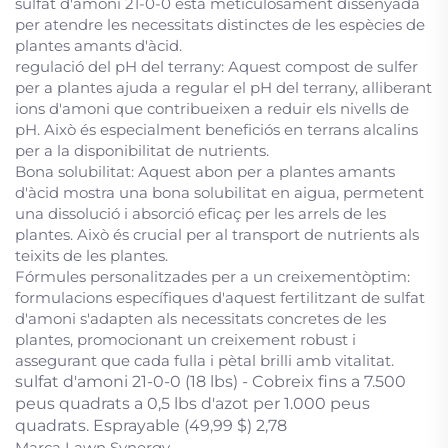
sulfat d'amoni 21-0-0 està meticulosament dissenyada
per atendre les necessitats distinctes de les espècies de
plantes amants d'àcid.
regulació del pH del terrany: Aquest compost de sulfer
per a plantes ajuda a regular el pH del terrany, alliberant
ions d'amoni que contribueixen a reduir els nivells de
pH. Això és especialment beneficiós en terrans alcalins
per a la disponibilitat de nutrients.
Bona solubilitat: Aquest abon per a plantes amants
d'àcid mostra una bona solubilitat en aigua, permetent
una dissolució i absorció eficaç per les arrels de les
plantes. Això és crucial per al transport de nutrients als
teixits de les plantes.
Fórmules personalitzades per a un creixementòptim:
formulacions específiques d'aquest fertilitzant de sulfat
d'amoni s'adapten als necessitats concretes de les
plantes, promocionant un creixement robust i
assegurant que cada fulla i pètal brilli amb vitalitat.
sulfat d'amoni 21-0-0 (18 lbs) - Cobreix fins a 7.500
peus quadrats a 0,5 lbs d'azot per 1.000 peus
quadrats. Esprayable (49,99 $) 2,78
Marca Lawn Synergy