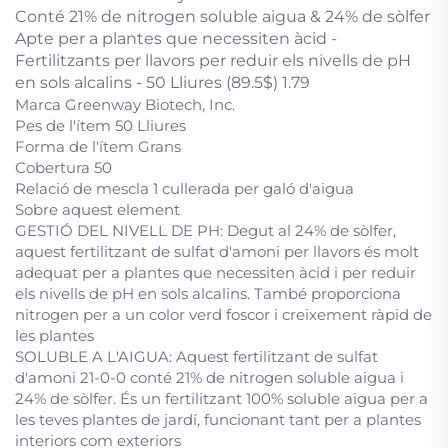
Conté 21% de nitrogen soluble aigua & 24% de sòlfer
Apte per a plantes que necessiten àcid -
Fertilitzants per llavors per reduir els nivells de pH
en sols alcalins - 50 Lliures (89.5$) 1.79
Marca Greenway Biotech, Inc.
Pes de l'ítem 50 Lliures
Forma de l'ítem Grans
Cobertura 50
Relació de mescla 1 cullerada per galó d'aigua
Sobre aquest element
GESTIÓ DEL NIVELL DE PH: Degut al 24% de sòlfer,
aquest fertilitzant de sulfat d'amoni per llavors és molt
adequat per a plantes que necessiten àcid i per reduir
els nivells de pH en sols alcalins. També proporciona
nitrogen per a un color verd foscor i creixement ràpid de
les plantes
SOLUBLE A L'AIGUA: Aquest fertilitzant de sulfat
d'amoni 21-0-0 conté 21% de nitrogen soluble aigua i
24% de sòlfer. És un fertilitzant 100% soluble aigua per a
les teves plantes de jardí, funcionant tant per a plantes
interiors com exteriors