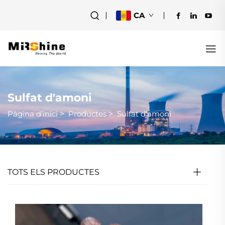
CA
Sulfat d'amoni
Pàgina d’inici
>
Productes
>
Sulfat d'amoni
TOTS ELS PRODUCTES