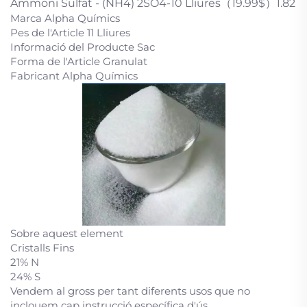
Ammoni Sulfat - (NH4) 2SO4-10 Lliures（19.99$）1.82
Marca Alpha Químics
Pes de l'Article 11 Lliures
Informació del Producte Sac
Forma de l'Article Granulat
Fabricant Alpha Químics
Sobre aquest element
Cristalls Fins
21% N
24% S
Vendem al gross per tant diferents usos que no
inclouem cap instrucció específica d'ús