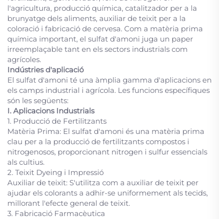
l'agricultura, producció química, catalitzador per a la
brunyatge dels aliments, auxiliar de teixit per a la
coloració i fabricació de cervesa. Com a matèria prima
química important, el sulfat d'amoni juga un paper
irreemplaçable tant en els sectors industrials com
agrícoles.
Indústries d'aplicació
El sulfat d'amoni té una àmplia gamma d'aplicacions en
els camps industrial i agrícola. Les funcions específiques
són les següents:
I. Aplicacions Industrials
1. Producció de Fertilitzants
Matèria Prima: El sulfat d'amoni és una matèria prima
clau per a la producció de fertilitzants compostos i
nitrogenosos, proporcionant nitrogen i sulfur essencials
als cultius.
2. Teixit Dyeing i Impressió
Auxiliar de teixit: S'utilitza com a auxiliar de teixit per
ajudar els colorants a adhir-se uniformement als tecids,
millorant l'efecte general de teixit.
3. Fabricació Farmacèutica