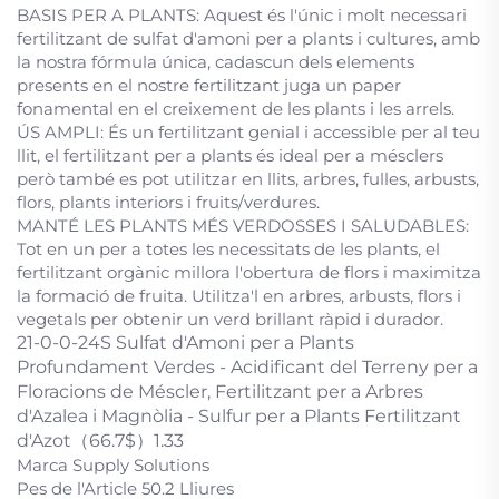
BASIS PER A PLANTS: Aquest és l'únic i molt necessari
fertilitzant de sulfat d'amoni per a plants i cultures, amb
la nostra fórmula única, cadascun dels elements
presents en el nostre fertilitzant juga un paper
fonamental en el creixement de les plants i les arrels.
ÚS AMPLI: És un fertilitzant genial i accessible per al teu
llit, el fertilitzant per a plants és ideal per a mésclers
però també es pot utilitzar en llits, arbres, fulles, arbusts,
flors, plants interiors i fruits/verdures.
MANTÉ LES PLANTS MÉS VERDOSSES I SALUDABLES:
Tot en un per a totes les necessitats de les plants, el
fertilitzant orgànic millora l'obertura de flors i maximitza
la formació de fruita. Utilitza'l en arbres, arbusts, flors i
vegetals per obtenir un verd brillant ràpid i durador.
21-0-0-24S Sulfat d'Amoni per a Plants
Profundament Verdes - Acidificant del Terreny per a
Floracions de Méscler, Fertilitzant per a Arbres
d'Azalea i Magnòlia - Sulfur per a Plants Fertilitzant
d'Azot（66.7$）1.33
Marca Supply Solutions
Pes de l'Article 50.2 Lliures