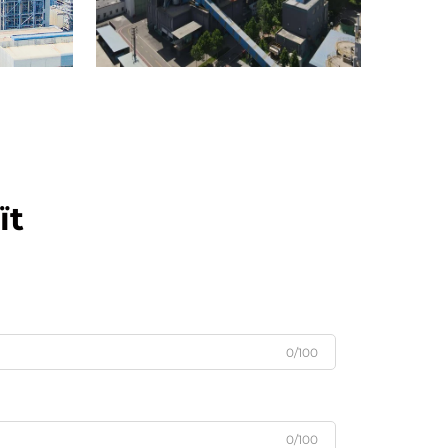
ït
0/100
0/100