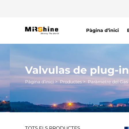
Pàgina d’inici
Valvulas de plug-in
Pàgina d’inici
>
Productes
>
Paràmetre del Gas
TOTS ELS PRODUCTES