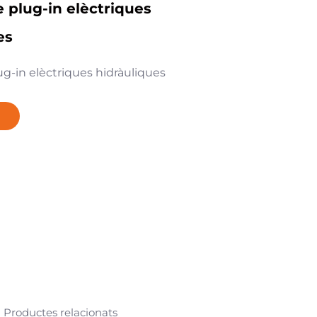
e plug-in elèctriques
es
ug-in elèctriques hidràuliques
Productes relacionats