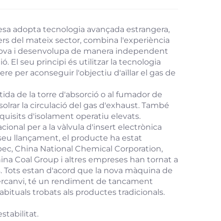
esa adopta tecnologia avançada estrangera,
ers del mateix sector, combina l'experiència
i inova i desenvolupa de manera independent
El seu principi és utilitzar la tecnologia
re per aconseguir l'objectiu d'aïllar el gas de
ortida de la torre d'absorció o al fumador de
olrar la circulació del gas d'exhaust. També
quisits d'isolament operatiu elevats.
onal per a la vàlvula d'insert electrònica
seu llançament, el producte ha estat
pec, China National Chemical Corporation,
a Coal Group i altres empreses han tornat a
. Tots estan d'acord que la nova màquina de
ntercanvi, té un rendiment de tancament
habituals trobats als productes tradicionals.
tabilitat.