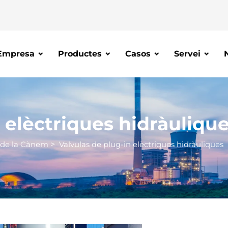
Empresa
Productes
Casos
Servei
 elèctriques hidràuliqu
 de la Cànem
>
Valvulas de plug-in elèctriques hidràuliques