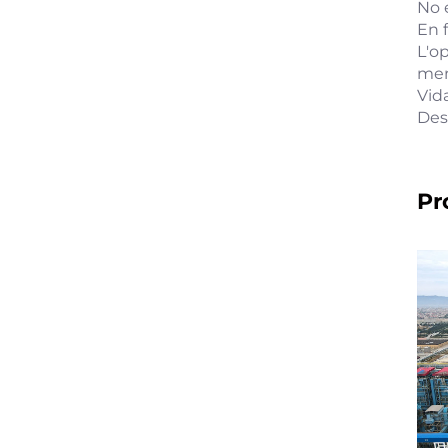
No 
En 
L'o
men
Vida
Desp
Pr