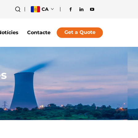
CA
Get a Quote
Notícies
Contacte
es