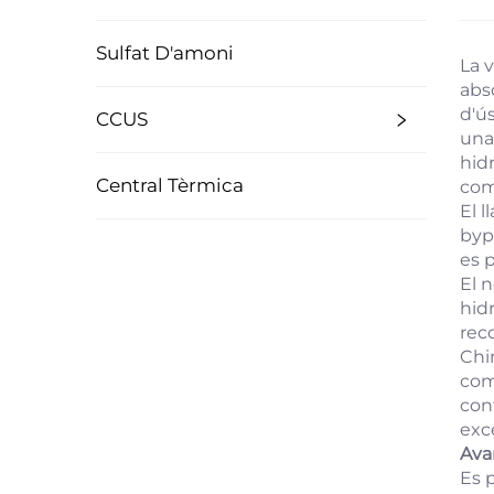
Sulfat D'amoni
La 
abs
d'ú
CCUS
una
hidr
Central Tèrmica
com
El l
byp
es 
El 
hid
rec
Chi
com
con
exce
Ava
Es 