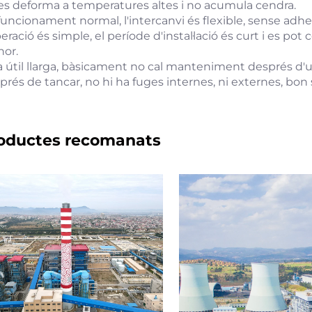
es deforma a temperatures altes i no acumula cendra.
funcionament normal, l'intercanvi és flexible, sense adhe
peració és simple, el període d'instal·lació és curt i es 
or.
 útil llarga, bàsicament no cal manteniment després d'una 
rés de tancar, no hi ha fuges internes, ni externes, bon sig
oductes recomanats