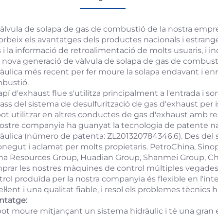
vàlvula de solapa de gas de combustió de la nostra empr
orbeix els avantatges dels productes nacionals i estrang
s i la informació de retroalimentació de molts usuaris, 
 nova generació de vàlvula de solapa de gas de combustió. 
àulica més recent per fer moure la solapa endavant i enre
bustió.
lapí d'exhaust flue s'utilitza principalment a l'entrada i s
ass del sistema de desulfurització de gas d'exhaust per is
pot utilitzar en altres conductes de gas d'exhaust amb re
nostre companyia ha guanyat la tecnologia de patente naci
ràulica (número de patenta: ZL201320784346.6). Des del 
onegut i aclamat per molts propietaris. PetroChina, Sino
na Resources Group, Huadian Group, Shanmei Group, Chin
prar les nostres màquines de control múltiples vegades
trol produïda per la nostra companyia és flexible en l'i
l·lent i una qualitat fiable, i resol els problemes tècnics 
ntatge:
pot moure mitjançant un sistema hidràulic i té una gran es