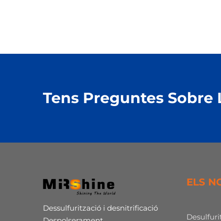
Tens Preguntes Sobre
ELS N
Dessulfurització i desnitrificació
Desulfurit
Despolserament