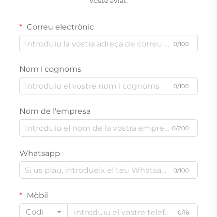
vostè aviat.
Correu electrònic
0/100
Nom i cognoms
0/100
Nom de l'empresa
0/200
Whatsapp
0/100
Mòbil
Codi
0/16