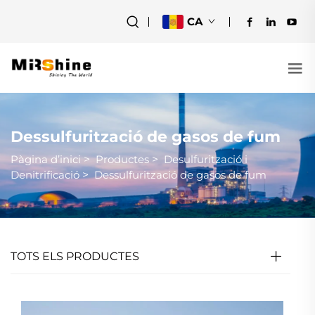
CA
Dessulfurització de gasos de fum
Pàgina d’inici
>
Productes
>
Desulfurització i
Denitrificació
>
Dessulfurització de gasos de fum
TOTS ELS PRODUCTES