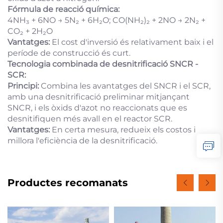
Fórmula de reacció química:
4NH₃ + 6NO → 5N₂ + 6H₂O; CO(NH₂)₂ + 2NO → 2N₂ +
CO₂ + 2H₂O
Vantatges:
El cost d'inversió és relativament baix i el
període de construcció és curt.
Tecnologia combinada de desnitrificació SNCR -
SCR:
Principi:
Combina les avantatges del SNCR i el SCR,
amb una desnitrificació preliminar mitjançant
SNCR, i els òxids d'azot no reaccionats que es
desnitifiquen més avall en el reactor SCR.
Vantatges:
En certa mesura, redueix els costos i
millora l'eficiència de la desnitrificació.
Productes recomanats