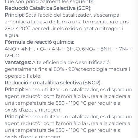
flue són principalment les següents:
Reducció Catalítica Selectiva (SCR):
Principi:
Sota l'acció del catalitzador, s'escampa
amoníac a la gasa de fum a una temperatura d'uns
280-420℃ per reduir els òxids d'azot a nitrogen i
aigua.
Fórmula de reacció química:
4NO + 4NH₃ + O₂ → 4N₂ + 6H₂O; 6NO₂ + 8NH₃ → 7N₂ +
12H₂O
Vantatges:
Alta eficiència de desnitrificació,
generalment fins al 80% - 90%; tecnologia madura i
operació fiable.
Reducció no catalítica selectiva (SNCR):
Principi:
Sense utilitzar un catalitzador, es dispara un
agent reductòr com l'amonià o la urea a la caldera a
una temperatura de 850 - 1100 °C per reduir els
òxids d'azot a nitrogen.
Principi:
Sense utilitzar un catalitzador, es dispara un
agent reductòr com l'amonià o la urea a la caldera a
una temperatura de 850 - 1100 °C per reduir els
òxids d'azot a nitrogen.