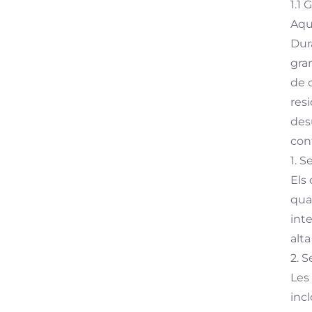
1.1
Aqu
Dur
gran
de 
res
des
con
1. 
Els
qua
int
alt
2. S
Les
inc