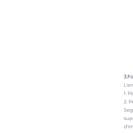
3.F
L'e
1. P
2. P
Seg
sup
d'im