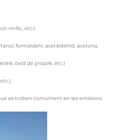
i vinílic, etc.)
butanol, formaldehí, acetaldèhid, acetona,
etèlè, òxid de propilè, etc.)
etc.)
 que es troben comúment en les emisions