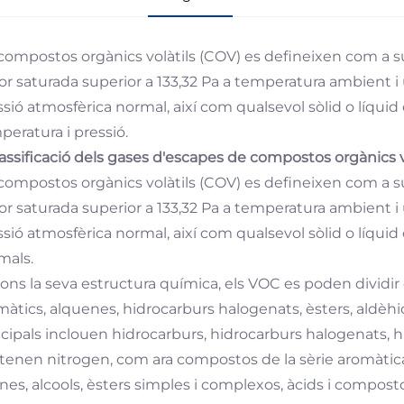
 compostos orgànics volàtils (COV) es defineixen com a
or saturada superior a 133,32 Pa a temperatura ambient i u
ssió atmosfèrica normal, així com qualsevol sòlid o líquid
peratura i pressió.
Classificació dels gases d'escapes de compostos orgànics v
 compostos orgànics volàtils (COV) es defineixen com a
or saturada superior a 133,32 Pa a temperatura ambient i
sió atmosfèrica normal, així com qualsevol sòlid o líquid 
mals.
ons la seva estructura química, els VOC es poden dividir e
màtics, alquenes, hidrocarburs halogenats, èsters, aldèhi
ncipals inclouen hidrocarburs, hidrocarburs halogenats, 
tenen nitrogen, com ara compostos de la sèrie aromàtica,
nes, alcools, èsters simples i complexos, àcids i compost