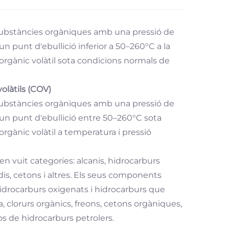
 substàncies orgàniques amb una pressió de
n punt d'ebullició inferior a 50–260°C a la
 orgànic volàtil sota condicions normals de
olàtils (COV)
 substàncies orgàniques amb una pressió de
 un punt d'ebullició entre 50–260°C sota
orgànic volàtil a temperatura i pressió
n vuit categories: alcanis, hidrocarburs
dis, cetons i altres. Els seus components
hidrocarburs oxigenats i hidrocarburs que
 clorurs orgànics, freons, cetons orgàniques,
os de hidrocarburs petrolers.