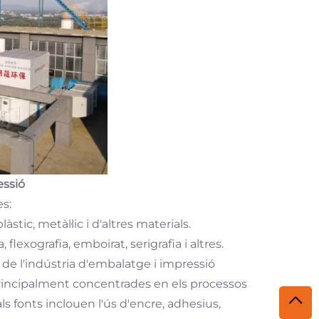
essió
es:
tic, metàl·lic i d'altres materials.
 flexografia, emboirat, serigrafia i altres.
de l'indústria d'embalatge i impressió
principalment concentrades en els processos
ls fonts inclouen l'ús d'encre, adhesius,