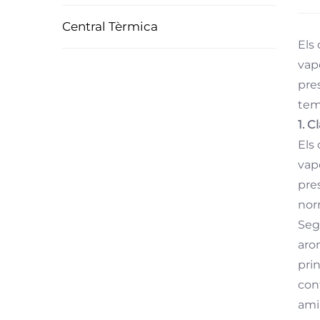
Central Tèrmica
Els
vap
pre
tem
1. 
Els
vap
pres
nor
Seg
aro
pri
con
ami