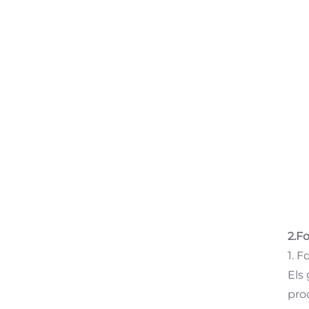
2.F
1. 
Els
pro