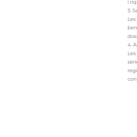
i r
3. 
Les
ben
dos
4. 
Les
sèri
reg
conc