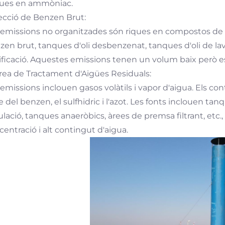
iques en ammòniac.
Secció de Benzen Brut:
 emissions no organitzades són riques en compostos de 
zen brut, tanques d'oli desbenzenat, tanques d'oli de la
ificació. Aquestes emissions tenen un volum baix però 
Àrea de Tractament d'Aigües Residuals:
 emissions inclouen gasos volàtils i vapor d'aigua. Els c
e del benzen, el sulfhidric i l'azot. Les fonts inclouen t
ulació, tanques anaeròbics, àrees de premsa filtrant, etc.
entració i alt contingut d'aigua.