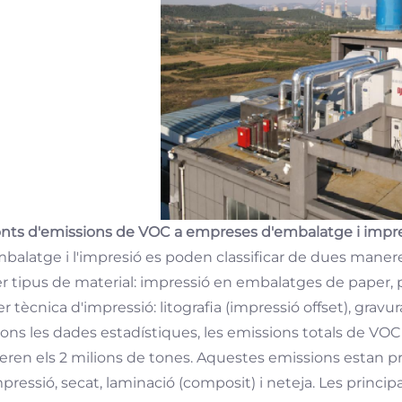
onts d'emissions de VOC a empreses d'embalatge i impr
mbalatge i l'impresió es poden classificar de dues maner
er tipus de material: impressió en embalatges de paper, plàs
er tècnica d'impressió: litografia (impressió offset), gravura,
ons les dades estadístiques, les emissions totals de VOC 
eren els 2 milions de tones. Aquestes emissions estan 
pressió, secat, laminació (composit) i neteja. Les principa