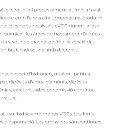
, el coquè i el processament químic a l'aval.
irecte amb l'aire a alta temperatura, produint
olíclics perjudicials. els cVOC durant la fase
 química i les àrees de tractament d'aigües
 la secció de draenatge fred, la secció de
enzen brut, cadascuna amb diferents
ia, bescat d'hidrogen, nftalen i petites
ic, dipòsits d'aigua d'amònia, dipòsits
ànies, carcteritzades per emissió contínua,
eratura.
c i sulfhidric amb menys VOCs. Les fonts
ues d'espumació. Les emissions són contínues