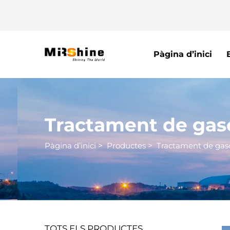
Pàgina d’inici
Tractament de gas
Pàgina d’inici
>
Productes
>
Tractament de gas
TOTS ELS PRODUCTES