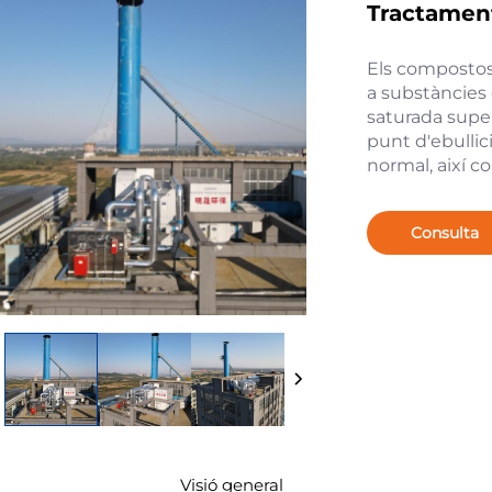
Tractamen
Els compostos
a substàncies
saturada super
punt d'ebullic
normal, així co
Consulta
Visió general