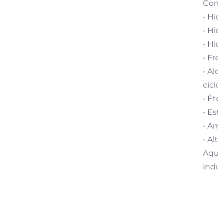
Con
• Hi
• Hi
• Hi
• F
• Al
cic
• Èt
• Es
• Am
• Al
Aqu
indu