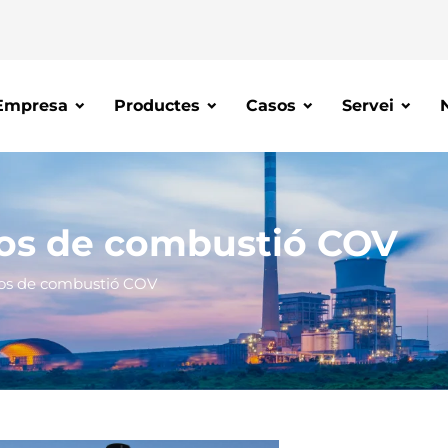
Empresa
Productes
Casos
Servei
os de combustió COV
os de combustió COV