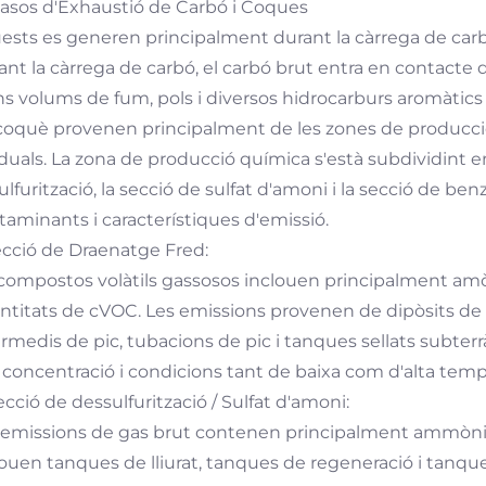
 Gasos d'Exhaustió de Carbó i Coques
ests es generen principalment durant la càrrega de carbó
ant la càrrega de carbó, el carbó brut entra en contacte d
s volums de fum, pols i diversos hidrocarburs aromàtics p
coquè provenen principalment de les zones de producció
iduals. La zona de producció química s'està subdividint en
ulfurització, la secció de sulfat d'amoni i la secció de b
taminants i característiques d'emissió.
Secció de Draenatge Fred:
 compostos volàtils gassosos inclouen principalment amòn
ntitats de cVOC. Les emissions provenen de dipòsits de p
ermedis de pic, tubacions de pic i tanques sellats subterr
a concentració i condicions tant de baixa com d'alta temp
ecció de dessulfurització / Sulfat d'amoni:
 emissions de gas brut contenen principalment ammònia
louen tanques de lliurat, tanques de regeneració i tanq