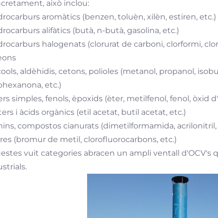
cretament, això inclou:
drocarburs aromàtics (benzen, toluèn, xilèn, estiren, etc.)
drocarburs alifàtics (butà, n-butà, gasolina, etc.)
drocarburs halogenats (clorurat de carboni, clorformi, clorur
reons
cools, aldèhidis, cetons, polioles (metanol, propanol, iso
lohexanona, etc.)
ers simples, fenols, èpoxids (èter, metilfenol, fenol, òxid d'
ters i àcids orgànics (etil acetat, butil acetat, etc.)
ins, compostos cianurats (dimetilformamida, acrilonitril, 
tres (bromur de metil, clorofluorocarbons, etc.)
estes vuit categories abracen un ampli ventall d'OCV's
strials.