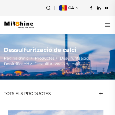
CA
Dessulfurització de calci
Pàgina d’inici
>
Productes
>
Desulfurització i
Denitrificació
>
Dessulfurització de calci
TOTS ELS PRODUCTES