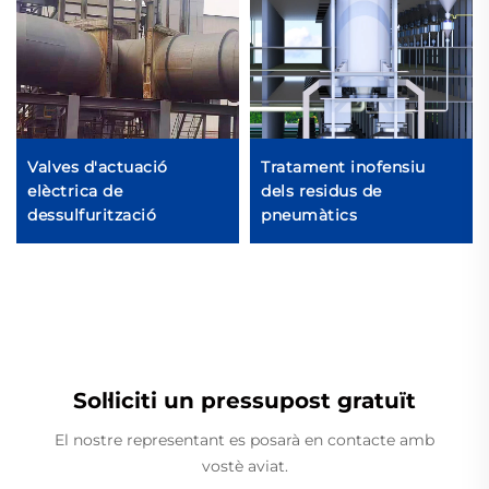
Valves d'actuació
Tratament inofensiu
elèctrica de
dels residus de
dessulfurització
pneumàtics
Sol·liciti un pressupost gratuït
El nostre representant es posarà en contacte amb
vostè aviat.