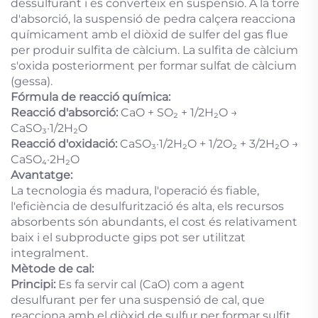
dessulfurant i es converteix en suspensió. A la torre
d'absorció, la suspensió de pedra calçera reacciona
químicament amb el diòxid de sulfer del gas flue
per produir sulfita de càlcium. La sulfita de càlcium
s'oxida posteriorment per formar sulfat de càlcium
(gessa).
Fórmula de reacció química:
Reacció d'absorció:
CaO + SO₂ + 1/2H₂O →
CaSO₃·1/2H₂O
Reacció d'oxidació:
CaSO₃·1/2H₂O + 1/2O₂ + 3/2H₂O →
CaSO₄·2H₂O
Avantatge:
La tecnologia és madura, l'operació és fiable,
l'eficiència de desulfurització és alta, els recursos
absorbents són abundants, el cost és relativament
baix i el subproducte gips pot ser utilitzat
integralment.
Mètode de cal:
Principi:
Es fa servir cal (CaO) com a agent
desulfurant per fer una suspensió de cal, que
reacciona amb el diòxid de sulfur per formar sulfit