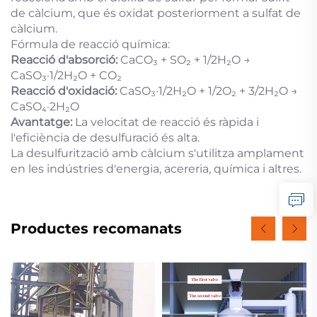
de càlcium, que és oxidat posteriorment a sulfat de
càlcium.
Fórmula de reacció química:
Reacció d'absorció:
CaCO₃ + SO₂ + 1/2H₂O →
CaSO₃·1/2H₂O + CO₂
Reacció d'oxidació:
CaSO₃·1/2H₂O + 1/2O₂ + 3/2H₂O →
CaSO₄·2H₂O
Avantatge:
La velocitat de reacció és ràpida i
l'eficiència de desulfuració és alta.
La desulfurització amb càlcium s'utilitza amplament
en les indústries d'energia, acereria, química i altres.
Productes recomanats