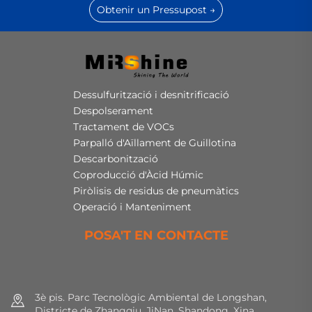
Obtenir un Pressupost →
Dessulfurització i desnitrificació
Despolserament
Tractament de VOCs
Parpalló d'Aïllament de Guillotina
Descarbonització
Coproducció d'Àcid Húmic
Piròlisis de residus de pneumàtics
Operació i Manteniment
POSA'T EN CONTACTE
3è pis. Parc Tecnològic Ambiental de Longshan,
Districte de Zhangqiu, JiNan, Shandong, Xina