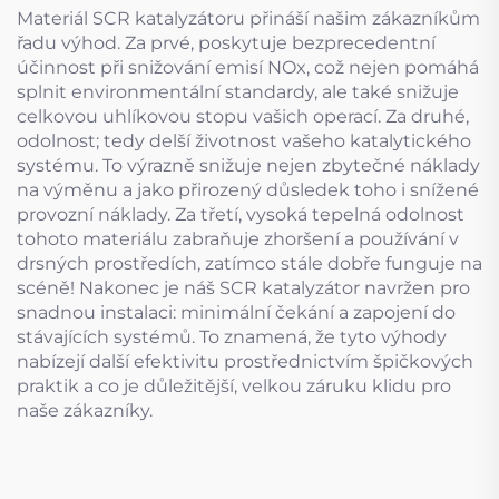
Materiál SCR katalyzátoru přináší našim zákazníkům
řadu výhod. Za prvé, poskytuje bezprecedentní
účinnost při snižování emisí NOx, což nejen pomáhá
splnit environmentální standardy, ale také snižuje
celkovou uhlíkovou stopu vašich operací. Za druhé,
odolnost; tedy delší životnost vašeho katalytického
systému. To výrazně snižuje nejen zbytečné náklady
na výměnu a jako přirozený důsledek toho i snížené
provozní náklady. Za třetí, vysoká tepelná odolnost
tohoto materiálu zabraňuje zhoršení a používání v
drsných prostředích, zatímco stále dobře funguje na
scéně! Nakonec je náš SCR katalyzátor navržen pro
snadnou instalaci: minimální čekání a zapojení do
stávajících systémů. To znamená, že tyto výhody
nabízejí další efektivitu prostřednictvím špičkových
praktik a co je důležitější, velkou záruku klidu pro
naše zákazníky.