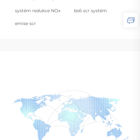
systém redukce NOx
bs6 scr systém
emise scr