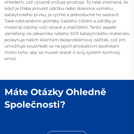
ohledech, což výrazně snižuje prostoje. To také znamená, že
když je třeba provést údržbu nebo dokonce výměnu
katalytického prvku, je rychlé a jednoduché ho sestavit.
Také odstraněním potřeby častého čištění a údržby je
materiál odolný vůči otravě a znečištění. Tento aspekt
zaměřený na zákazníka našeho SCR katalytického materiálu
poskytuje našim klientům bezproblémový zážitek, což jim
umožňuje soustředit se na jejich produktivní podnikání
místo toho, aby se museli starat o svůj systém kontroly
emisí.
Máte Otázky Ohledně
Společnosti?