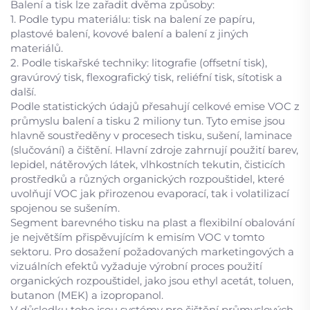
Balení a tisk lze zařadit dvěma způsoby:
1. Podle typu materiálu: tisk na balení ze papíru,
plastové balení, kovové balení a balení z jiných
materiálů.
2. Podle tiskařské techniky: litografie (offsetní tisk),
gravúrový tisk, flexografický tisk, reliéfní tisk, sítotisk a
další.
Podle statistických údajů přesahují celkové emise VOC z
průmyslu balení a tisku 2 miliony tun. Tyto emise jsou
hlavně soustředěny v procesech tisku, sušení, laminace
(slučování) a čištění. Hlavní zdroje zahrnují použití barev,
lepidel, nátěrových látek, vlhkostních tekutin, čisticích
prostředků a různých organických rozpouštidel, které
uvolňují VOC jak přirozenou evaporací, tak i volatilizací
spojenou se sušením.
Segment barevného tisku na plast a flexibilní obalování
je největším přispěvujícím k emisím VOC v tomto
sektoru. Pro dosažení požadovaných marketingových a
vizuálních efektů vyžaduje výrobní proces použití
organických rozpouštidel, jako jsou ethyl acetát, toluen,
butanon (MEK) a izopropanol.
V důsledku toho jsou systémy pro čištění průmyslových