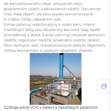
de-benzolizovaného oleje, umývacích olejů,
podzemních nádrží a dávkovacích nádrží. Tyto emise
mají malý objem, ale jsou vysoko koncentrované.
4. Odbor čistby odpadních vod:
Emise zahrnují volatilní plyny a vodní páru. Hlavní
znečišťující látky jsou sloučeniny benzové řady, kyslík
sirovodíkový a dusík. Zdroje zahrnují nouzové spalovací
nádrže, regulovací nádrže, anaerobní nádrže, oblasti
filtru tlačivých, atd., charakterizované velkým objemem,
nízkou koncentrací a vysokým obsahem vlhkosti.
3.Zdroje emisí VOC v balení a tiskařských podnicích