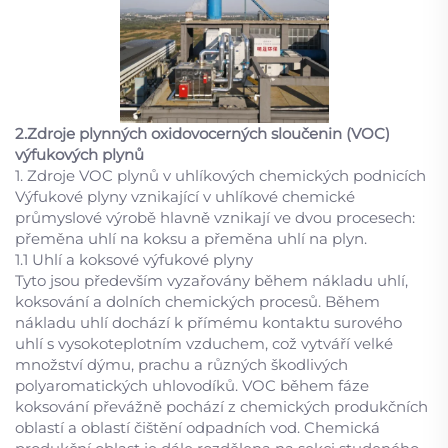
2.Zdroje plynných oxidovocerných sloučenin (VOC)
výfukových plynů
1. Zdroje VOC plynů v uhlíkových chemických podnicích
Výfukové plyny vznikající v uhlíkové chemické
průmyslové výrobě hlavně vznikají ve dvou procesech:
přeměna uhlí na koksu a přeměna uhlí na plyn.
1.1 Uhlí a koksové výfukové plyny
Tyto jsou především vyzařovány během nákladu uhlí,
koksování a dolních chemických procesů. Během
nákladu uhlí dochází k přímému kontaktu surového
uhlí s vysokoteplotním vzduchem, což vytváří velké
množství dýmu, prachu a různých škodlivých
polyaromatických uhlovodíků. VOC během fáze
koksování převážně pochází z chemických produkčních
oblastí a oblastí čištění odpadních vod. Chemická