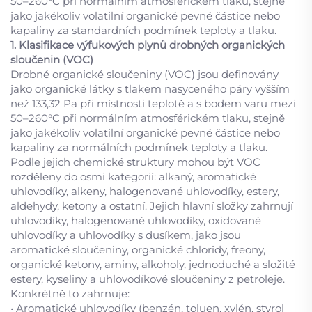
50–260°C při normálním atmosférickém tlaku, stejně
jako jakékoliv volatilní organické pevné částice nebo
kapaliny za standardních podmínek teploty a tlaku.
1. Klasifikace výfukových plynů drobných organických
sloučenin (VOC)
Drobné organické sloučeniny (VOC) jsou definovány
jako organické látky s tlakem nasyceného páry vyšším
než 133,32 Pa při místnosti teplotě a s bodem varu mezi
50–260°C při normálním atmosférickém tlaku, stejně
jako jakékoliv volatilní organické pevné částice nebo
kapaliny za normálních podmínek teploty a tlaku.
Podle jejich chemické struktury mohou být VOC
rozděleny do osmi kategorií: alkaný, aromatické
uhlovodíky, alkeny, halogenované uhlovodíky, estery,
aldehydy, ketony a ostatní. Jejich hlavní složky zahrnují
uhlovodíky, halogenované uhlovodíky, oxidované
uhlovodíky a uhlovodíky s dusíkem, jako jsou
aromatické sloučeniny, organické chloridy, freony,
organické ketony, aminy, alkoholy, jednoduché a složité
estery, kyseliny a uhlovodíkové sloučeniny z petroleje.
Konkrétně to zahrnuje:
• Aromatické uhlovodíky (benzén, toluen, xylén, styrol