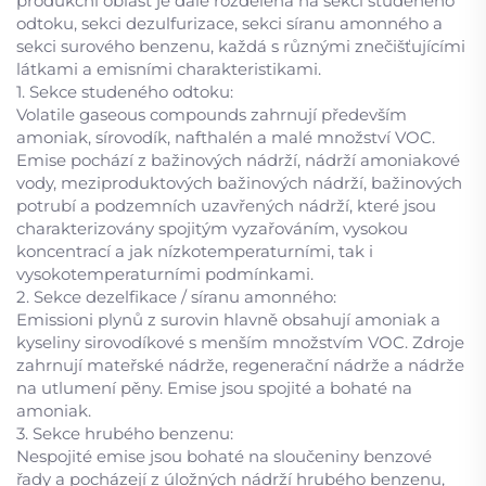
produkční oblast je dále rozdělena na sekci studeného
odtoku, sekci dezulfurizace, sekci síranu amonného a
sekci surového benzenu, každá s různými znečišťujícími
látkami a emisními charakteristikami.
1. Sekce studeného odtoku:
Volatile gaseous compounds zahrnují především
amoniak, sírovodík, nafthalén a malé množství VOC.
Emise pochází z bažinových nádrží, nádrží amoniakové
vody, meziproduktových bažinových nádrží, bažinových
potrubí a podzemních uzavřených nádrží, které jsou
charakterizovány spojitým vyzařováním, vysokou
koncentrací a jak nízkotemperaturními, tak i
vysokotemperaturními podmínkami.
2. Sekce dezelfikace / síranu amonného:
Emissioni plynů z surovin hlavně obsahují amoniak a
kyseliny sirovodíkové s menším množstvím VOC. Zdroje
zahrnují mateřské nádrže, regenerační nádrže a nádrže
na utlumení pěny. Emise jsou spojité a bohaté na
amoniak.
3. Sekce hrubého benzenu:
Nespojité emise jsou bohaté na sloučeniny benzové
řady a pocházejí z úložných nádrží hrubého benzenu,