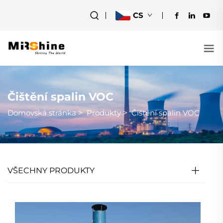
CS
Čištění spalin VOC
Domovská stránka
>
Produkty
>
Čištění spalin VOC
VŠECHNY PRODUKTY