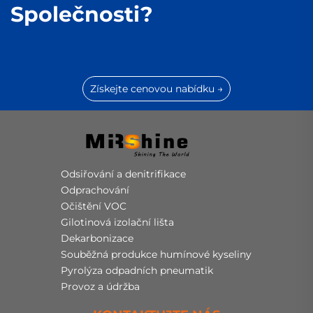
Společnosti?
Získejte cenovou nabídku →
Odsiřování a denitrifikace
Odprachování
Očištění VOC
Gilotinová izolační lišta
Dekarbonizace
Souběžná produkce humínové kyseliny
Pyrolýza odpadních pneumatik
Provoz a údržba