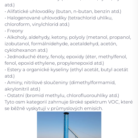
atd.)
• Alifatické uhlovodíky (butan, n-butan, benzin atd.)
• Halogenované uhlovodíky (tetrachlorid uhlíku,
chloroform, vinylchlorid atd.)
• Freony
• Alkoholy, aldehydy, ketony, polyoly (metanol, propanol,
izobutanol, formálnídehyde, acetaldehyd, acetón,
cyklohexanon atd.)
• Jednoduché étery, fenoly, epoxidy (éter, methylfenol,
fenol, epoxid ethylene, propylenepoxid atd.)
• Estery a organické kyseliny (ethyl acetát, butyl acetát
atd.)
• Aminy, nitrilové sloučeniny (dimethylformamid,
akrylonitril atd.)
• Ostatní (bromid methylu, chlorofluorouhlíky atd.)
Tyto osm kategorií zahrnuje široké spektrum VOC, které
se běžně vyskytují v průmyslových emisích.