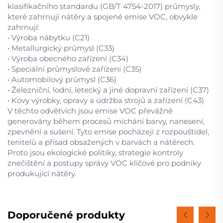
klasifikačního standardu (GB/T 4754-2017) průmysly,
které zahrnují nátěry a spojené emise VOC, obvykle
zahrnují:
• Výroba nábytku (C21)
• Metallurgický průmysl (C33)
• Výroba obecného zařízení (C34)
• Speciální průmyslové zařízení (C35)
• Automobilový průmysl (C36)
• Železniční, lodní, letecký a jiné dopravní zařízení (C37)
• Kovy výrobky, opravy a údržba strojů a zařízení (C43)
V těchto odvětvích jsou emise VOC převážně
generovány během procesů míchání barvy, nanesení,
zpevnění a sušení. Tyto emise pocházejí z rozpouštidel,
tenitelů a přísad obsažených v barvách a nátěrech.
Proto jsou ekologické politiky, strategie kontroly
znečištění a postupy správy VOC klíčové pro podniky
produkující nátěry.
Doporučené produkty