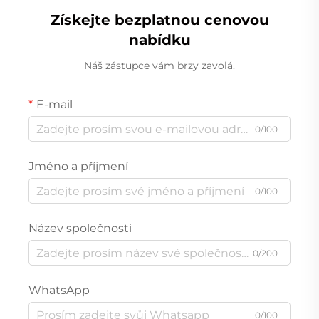
Získejte bezplatnou cenovou
nabídku
Náš zástupce vám brzy zavolá.
E-mail
0/100
Jméno a příjmení
0/100
Název společnosti
0/200
WhatsApp
0/100