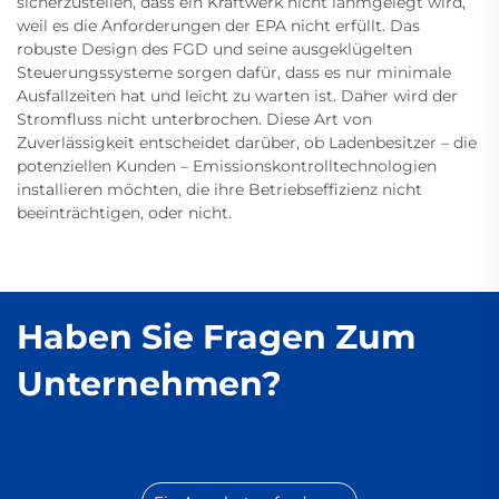
sicherzustellen, dass ein Kraftwerk nicht lahmgelegt wird,
weil es die Anforderungen der EPA nicht erfüllt. Das
robuste Design des FGD und seine ausgeklügelten
Steuerungssysteme sorgen dafür, dass es nur minimale
Ausfallzeiten hat und leicht zu warten ist. Daher wird der
Stromfluss nicht unterbrochen. Diese Art von
Zuverlässigkeit entscheidet darüber, ob Ladenbesitzer – die
potenziellen Kunden – Emissionskontrolltechnologien
installieren möchten, die ihre Betriebseffizienz nicht
beeinträchtigen, oder nicht.
Haben Sie Fragen Zum
Unternehmen?