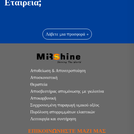
Εταιρεία;
Λάβετε μια προσφορά →
Αποθείωση & Απονιτροποίηση
Αποσκονιστική
Θεραπεία
Αποσβεστήρας απομόνωσης με γκιλοτίνα
Αποκαρβονική
Συγχρονισμένη παραγωγή υμικού οξέος
Πυρόλυση απορριμμάτων ελαστικών
Λειτουργία και συντήρηση
ΕΠΙΚΟΙΝΩΝΉΣΤΕ ΜΑΖΊ ΜΑΣ