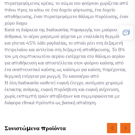
περιστρεφόμενος κρέικς. το σώμα του φούρνου χωρίζεται από
πάνω προς τα κάτω σε ένα δοχείο φόρτωσης, ένα δοχείο
αποθήκευσης, έναν περιστρεφόμενο θάλαμο πυρόλυσης, έναν
χώρο διαχω
Κατά τη διάρκεια της διαδικασίας παραγωγής του μαύρου
άνθρακα, το αέριο ραγισμού ψύχεται με εναλλάκτη θερμότητας
και γίνεται 45% λάδι ραγδαλίας, το οποίο ρέει στη δεξαμενή
πετρελαίου και αντλείται στη δεξαμενή αποθήκευσης. Το 8%
του μη συμπυκνωτέου αερίου εισέρχεται στο θάλαμο αερίου
για αποθήκευση και αποστέλλεται στον φούρνο καύσης από
ένα αναπνευστικό καύσης ως καύσιμο για καύση, παρέχοντας
θερμική ενέργεια για ρωγμή. Το καυσαέριο από
Η όλη διαδικασία υιοθετεί ευφυή έλεγχο, αυτόματο χειρισμό
έκτακτης ανάγκης, ευφυή πυρόσβεση και ευφυή ανίχνευση,
χωρίς εκπομπή τριών αποβλήτων και συμμορφώνεται με
διάφορα εθνικά πρότυπα ως βασική απαίτηση.
Συνιστώμενα προϊόντα