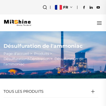
FR
Désulfuration de l'ammoniac
Page d'accueil
>
Produits
>
Désulfuration&Dénitration
>
Désulfuration de
l'ammoniac
TOUS LES PRODUITS