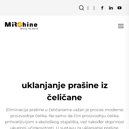
uklanjanje prašine iz
čeličane
Eliminacija prašine u čeličanama važan je proces moderne
proizvodnje čelika. Ne samo da čini proizvodnju čelika
prihvatljivijom s ekološkog stajališta, već također doprinosi
ukupnoj učinkovitosti. U sustavu za uklanjanje prašine,