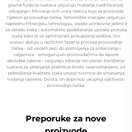
glavne funkcije sustava uključuju hvatanje (zadržavanje),
odvajanje i filtriranje svih vrsta čestica koje se proizvode
tijekom proizvodnje čelika. Tehnološke značajke uključuju
naprednu filtracijsku tehnologiju, visoko učinkovite jedinice
za obradu zraka i automatsko podešavanje uzoraka protoka
zraka kako bi se optimiziralo prikupljanje prašine. Ovi
sustavi djeluju u različitim fazama procesa proizvodnje
čelika - od visokih peći do postrojenja za sinteriranje i
valjaonica - omogućujući proizvođačima da ispune
ekološke zakone i osiguraju zdravije okruženje. Korištenje
sustava za uklanjanje prašine je široko rasprostranjeno, od
poboljšanja kvalitete zraka unutar tvornice do smanjenja
trošenja opreme. Doista, on doprinosi ukupnoj održivosti
proizvodnje čelika.
Preporuke za nove
proizvode