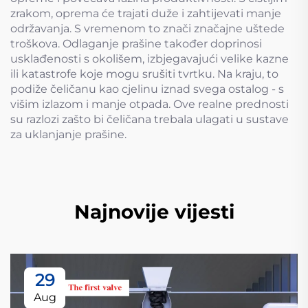
zrakom, oprema će trajati duže i zahtijevati manje
održavanja. S vremenom to znači značajne uštede
troškova. Odlaganje prašine također doprinosi
usklađenosti s okolišem, izbjegavajući velike kazne
ili katastrofe koje mogu srušiti tvrtku. Na kraju, to
podiže čeličanu kao cjelinu iznad svega ostalog - s
višim izlazom i manje otpada. Ove realne prednosti
su razlozi zašto bi čeličana trebala ulagati u sustave
za uklanjanje prašine.
Najnovije vijesti
29
Aug