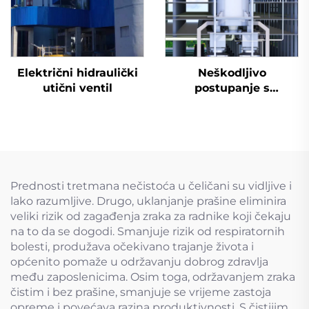
Električni hidraulički
Neškodljivo
utični ventil
postupanje s
otpadnim gumama
Prednosti tretmana nečistoća u čeličani su vidljive i
lako razumljive. Drugo, uklanjanje prašine eliminira
veliki rizik od zagađenja zraka za radnike koji čekaju
na to da se dogodi. Smanjuje rizik od respiratornih
bolesti, produžava očekivano trajanje života i
općenito pomaže u održavanju dobrog zdravlja
među zaposlenicima. Osim toga, održavanjem zraka
čistim i bez prašine, smanjuje se vrijeme zastoja
opreme i povećava razina produktivnosti. S čistijim