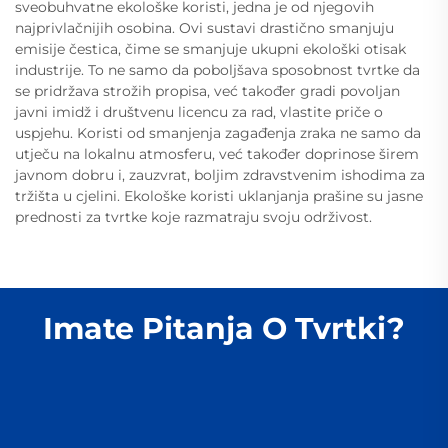
sveobuhvatne ekološke koristi, jedna je od njegovih
najprivlačnijih osobina. Ovi sustavi drastično smanjuju
emisije čestica, čime se smanjuje ukupni ekološki otisak
industrije. To ne samo da poboljšava sposobnost tvrtke da
se pridržava strožih propisa, već također gradi povoljan
javni imidž i društvenu licencu za rad, vlastite priče o
uspjehu. Koristi od smanjenja zagađenja zraka ne samo da
utječu na lokalnu atmosferu, već također doprinose širem
javnom dobru i, zauzvrat, boljim zdravstvenim ishodima za
tržišta u cjelini. Ekološke koristi uklanjanja prašine su jasne
prednosti za tvrtke koje razmatraju svoju održivost.
Imate Pitanja O Tvrtki?