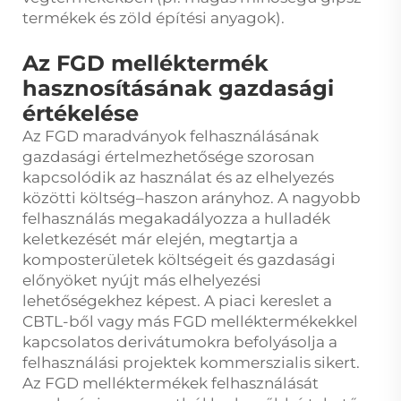
termékek és zöld építési anyagok).
Az FGD melléktermék
hasznosításának gazdasági
értékelése
Az FGD maradványok felhasználásának
gazdasági értelmezhetősége szorosan
kapcsolódik az használat és az elhelyezés
közötti költség–haszon arányhoz. A nagyobb
felhasználás megakadályozza a hulladék
keletkezését már elején, megtartja a
komposterületek költségeit és gazdasági
előnyöket nyújt más elhelyezési
lehetőségekhez képest. A piaci kereslet a
CBTL-ből vagy más FGD melléktermékekkel
kapcsolatos derivátumokra befolyásolja a
felhasználási projektek kommerszialis sikert.
Az FGD melléktermékek felhasználását