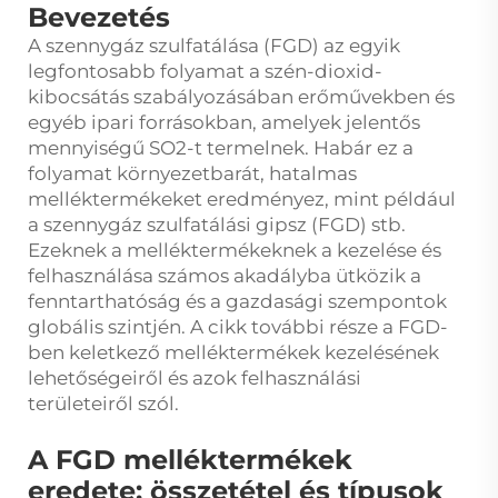
Bevezetés
A szennygáz szulfatálása (FGD) az egyik
legfontosabb folyamat a szén-dioxid-
kibocsátás szabályozásában erőművekben és
egyéb ipari forrásokban, amelyek jelentős
mennyiségű SO2-t termelnek. Habár ez a
folyamat környezetbarát, hatalmas
melléktermékeket eredményez, mint például
a szennygáz szulfatálási gipsz (FGD) stb.
Ezeknek a melléktermékeknek a kezelése és
felhasználása számos akadályba ütközik a
fenntarthatóság és a gazdasági szempontok
globális szintjén. A cikk további része a FGD-
ben keletkező melléktermékek kezelésének
lehetőségeiről és azok felhasználási
területeiről szól.
A FGD melléktermékek
eredete: összetétel és típusok