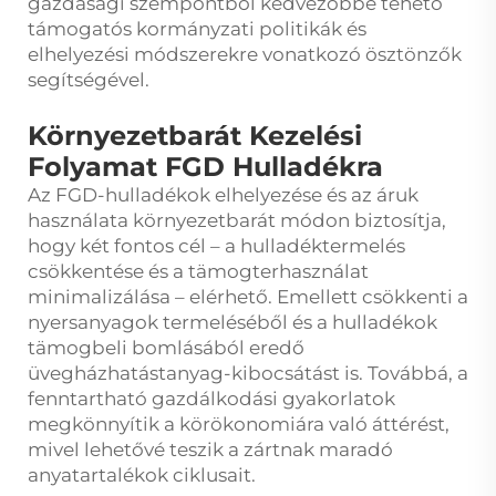
gazdasági szempontból kedvezőbbé tehető
támogatós kormányzati politikák és
elhelyezési módszerekre vonatkozó ösztönzők
segítségével.
Környezetbarát Kezelési
Folyamat FGD Hulladékra
Az FGD-hulladékok elhelyezése és az áruk
használata környezetbarát módon biztosítja,
hogy két fontos cél – a hulladéktermelés
csökkentése és a tämogterhasználat
minimalizálása – elérhető. Emellett csökkenti a
nyersanyagok termeléséből és a hulladékok
tämogbeli bomlásából eredő
üvegházhatástanyag-kibocsátást is. Továbbá, a
fenntartható gazdálkodási gyakorlatok
megkönnyítik a körökonomiára való áttérést,
mivel lehetővé teszik a zártnak maradó
anyatartalékok ciklusait.