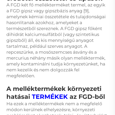
A FGD két fő mellékterméket termel, az egyik
a FGD gipsz vagy gipszbázis anyag [9],
amelynek kémiai összetétele és tulajdonságai
hasonlítanak azokhoz, amelyeket a
természetből szereznek. A FGD gipsz főként
dihidrát kalciumsulfátból (vagy szintetikus
gipszből) áll, és kis mennyiségű anyagot
tartalmaz, például szerves anyagot. A
repceszürke, a mosószemcses ásvány és a
mercurius néhány másik olyan melléktermék,
amely kontaminálni tudja környezetünket, ha
nem kezelik és nem dolgozzák fel
megfelelően.
A melléktermékek környezeti
hatásai
TERMÉKEK
az FGD-ből
Ha ezek a melléktermékek nem a megfelelő
módon kerülnek elhelyezésre, környezeti