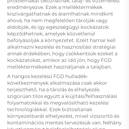
problémákat okozhatnak, talaj- és vízterhelést
eredményezve. Ezek a melléktermékek
kiszivárgathatnak és áramlhatnak mindkint
ahová, ha nem megfelelően tárolják vagy
eldobják, és így egészségügyi kockázatok
képződhetnek, amelyek közvetlenül
befolyásolják a környezetet. Ezért hamar kell
alkalmazni kezelési és hasznosítási stratégiai
annak érdekében, hogy csökkentsük ezeket a
kockázatokat, amikor az idő jön, hogy FGD
melléktermékeket használjanak a talajban.
A hangos kezelésű FGD hulladék-
következmények alkalmazása csak akkor
terjeszthető, ha a tárolás és elhelyezés
szigorúan tilos együtt a kiújítási/felhasználási
folyamatokkal és megvalósítható kezelési
technológiákkal. Ezek biztosítanak
környezetbarát elhelyezést, mivel vízszorító és
kontaminációs mentes tervezésük van. Néhány