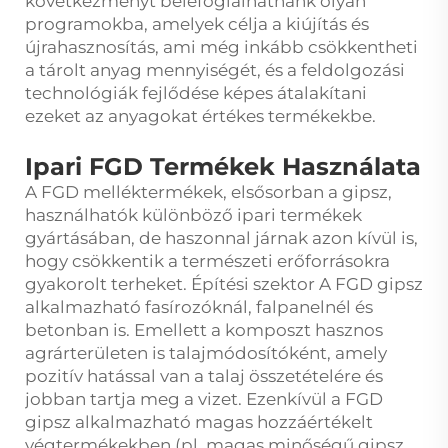
következményt belefoglalhatnánk olyan
programokba, amelyek célja a kiújítás és
újrahasznosítás, ami még inkább csökkentheti
a tárolt anyag mennyiségét, és a feldolgozási
technológiák fejlődése képes átalakítani
ezeket az anyagokat értékes termékekbe.
Ipari FGD Termékek Használata
A FGD melléktermékek, elsősorban a gipsz,
használhatók különböző ipari termékek
gyártásában, de haszonnal járnak azon kívül is,
hogy csökkentik a természeti erőforrásokra
gyakorolt terheket. Építési szektor A FGD gipsz
alkalmazható fasírozóknál, falpanelnél és
betonban is. Emellett a komposzt hasznos
agrárterületen is talajmódosítóként, amely
pozitív hatással van a talaj összetételére és
jobban tartja meg a vizet. Ezenkívül a FGD
gipsz alkalmazható magas hozzáértékelt
végtermékekben (pl. magas minőségű gipsz