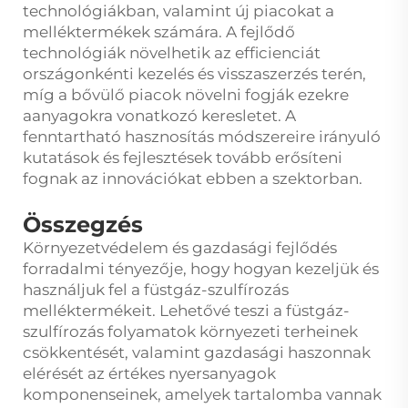
technológiákban, valamint új piacokat a
melléktermékek számára. A fejlődő
technológiák növelhetik az efficienciát
országonkénti kezelés és visszaszerzés terén,
míg a bővülő piacok növelni fogják ezekre
aanyagokra vonatkozó keresletet. A
fenntartható hasznosítás módszereire irányuló
kutatások és fejlesztések tovább erősíteni
fognak az innovációkat ebben a szektorban.
Összegzés
Környezetvédelem és gazdasági fejlődés
forradalmi tényezője, hogy hogyan kezeljük és
használjuk fel a füstgáz-szulfírozás
melléktermékeit. Lehetővé teszi a füstgáz-
szulfírozás folyamatok környezeti terheinek
csökkentését, valamint gazdasági haszonnak
elérését az értékes nyersanyagok
komponenseinek, amelyek tartalomba vannak