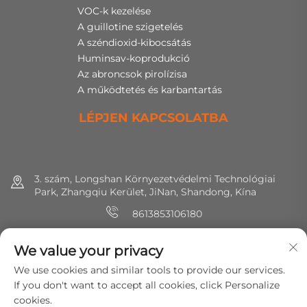
VOC-k kezelése
A guillotine szigetelés
A széndioxid-kibocsátás
Huminsav-koprodukció
Az abroncsok pirolízisa
A működtetés és karbantartás
LÉPJEN KAPCSOLATBA
3. szám, Longshan Környezetvédelmi Technológiai
Park, Zhangqiu Kerület, JiNan, Shandong, Kína
8613853106180
+86 (0) 531 8891 0288
We value your privacy
[email protected]
We use cookies and similar tools to provide our services.
If you don't want to accept all cookies, click Personalize
cookies.