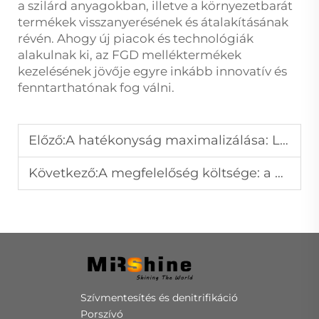
a szilárd anyagokban, illetve a környezetbarát
termékek visszanyerésének és átalakításának
révén. Ahogy új piacok és technológiák
alakulnak ki, az FGD melléktermékek
kezelésének jövője egyre inkább innovatív és
fenntarthatónak fog válni.
Előző:
A hatékonyság maximalizálása: Legjobb gyakorlatok a füstgáz-szén-dioxid-távolító egységek működtetéséhez
Következő:
A megfelelőség költsége: a flue gas desulfurization gazdasági háttere
Szívmentesítés és denitrifikáció
Porszívó