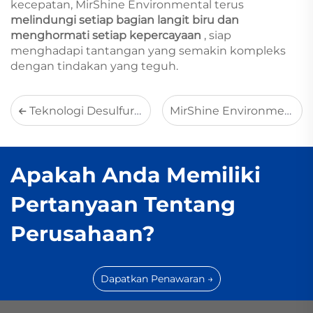
kecepatan, MirShine Environmental terus
melindungi setiap bagian langit biru dan
menghormati setiap kepercayaan
, siap
menghadapi tantangan yang semakin kompleks
dengan tindakan yang teguh.
Teknologi Desulfurisasi dan Dekarbonisasi Terintegrasi Berbasis Amonia MirShine: Mendukung Pengendalian Sinergis yang Efisien demi Masa Depan Rendah Karbon
MirShine Environmental: Mengubah "Pemanfaatan Sumber Daya" menjadi Solusi atas Tantangan Lingkungan dan Ekonomi Industri di Xinjiang
Apakah Anda Memiliki
Pertanyaan Tentang
Perusahaan?
Dapatkan Penawaran →