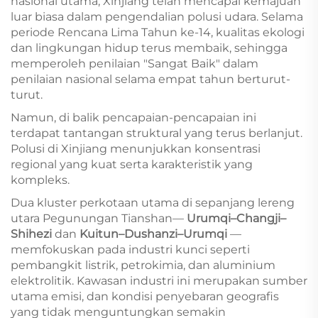
nasional utama, Xinjiang telah mencapai kemajuan
luar biasa dalam pengendalian polusi udara. Selama
periode Rencana Lima Tahun ke-14, kualitas ekologi
dan lingkungan hidup terus membaik, sehingga
memperoleh penilaian "Sangat Baik" dalam
penilaian nasional selama empat tahun berturut-
turut.
Namun, di balik pencapaian-pencapaian ini
terdapat tantangan struktural yang terus berlanjut.
Polusi di Xinjiang menunjukkan konsentrasi
regional yang kuat serta karakteristik yang
kompleks.
Dua kluster perkotaan utama di sepanjang lereng
utara Pegunungan Tianshan—
Urumqi–Changji–
Shihezi
dan
Kuitun–Dushanzi–Urumqi
—
memfokuskan pada industri kunci seperti
pembangkit listrik, petrokimia, dan aluminium
elektrolitik. Kawasan industri ini merupakan sumber
utama emisi, dan kondisi penyebaran geografis
yang tidak menguntungkan semakin