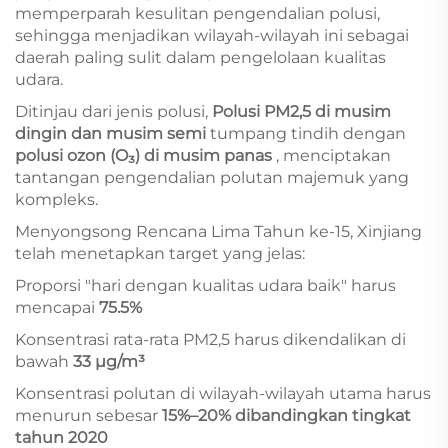
memperparah kesulitan pengendalian polusi,
sehingga menjadikan wilayah-wilayah ini sebagai
daerah paling sulit dalam pengelolaan kualitas
udara.
Ditinjau dari jenis polusi,
Polusi PM2,5 di musim
dingin dan musim semi
tumpang tindih dengan
polusi ozon (O₃) di musim panas
, menciptakan
tantangan pengendalian polutan majemuk yang
kompleks.
Menyongsong Rencana Lima Tahun ke-15, Xinjiang
telah menetapkan target yang jelas:
Proporsi "hari dengan kualitas udara baik" harus
mencapai
75.5%
Konsentrasi rata-rata PM2,5 harus dikendalikan di
bawah
33 μg/m³
Konsentrasi polutan di wilayah-wilayah utama harus
menurun sebesar
15%–20% dibandingkan tingkat
tahun 2020