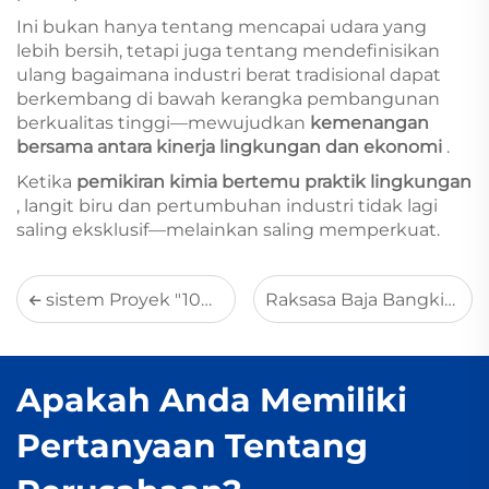
Ini bukan hanya tentang mencapai udara yang
lebih bersih, tetapi juga tentang mendefinisikan
ulang bagaimana industri berat tradisional dapat
berkembang di bawah kerangka pembangunan
berkualitas tinggi—mewujudkan
kemenangan
bersama antara kinerja lingkungan dan ekonomi
.
Ketika
pemikiran kimia bertemu praktik lingkungan
, langit biru dan pertumbuhan industri tidak lagi
saling eksklusif—melainkan saling memperkuat.
sistem Proyek "100 Hari" — Bagaimana MirShine Environmental Mempercepat Rekayasa Lingkungan
Raksasa Baja Bangkit dari Gurun Gobi: MirShine Membentuk Wilayah Perbatasan dengan Keahlian Tinggi
Apakah Anda Memiliki
Pertanyaan Tentang