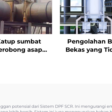
atup sumbat
Pengolahan 
erobong asap
Bekas yang Ti
desulfurisasi
Berbahaya
ktuator listrik
ggan potensial dari Sistem DPF SCR. Ini mengurangi em
ng lebih bersih. Sistem ini juga menggunakan bahan ba