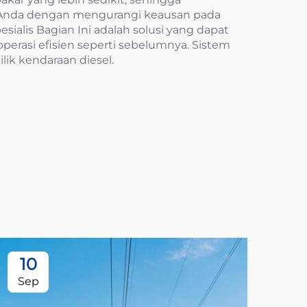
 Anda dengan mengurangi keausan pada
ialis Bagian Ini adalah solusi yang dapat
erasi efisien seperti sebelumnya. Sistem
lik kendaraan diesel.
10
1
Sep
Oc