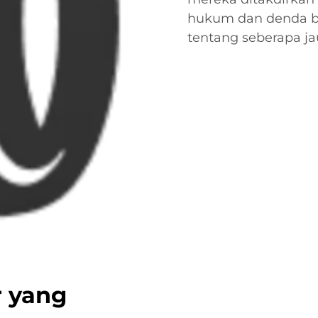
hukum dan denda be
tentang seberapa ja
r yang