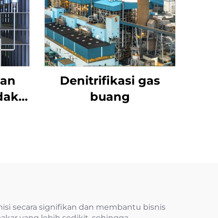
Ban
Denitrifikasi gas
dak
buang
isi secara signifikan dan membantu bisnis
kar yang lebih sedikit, sehingga