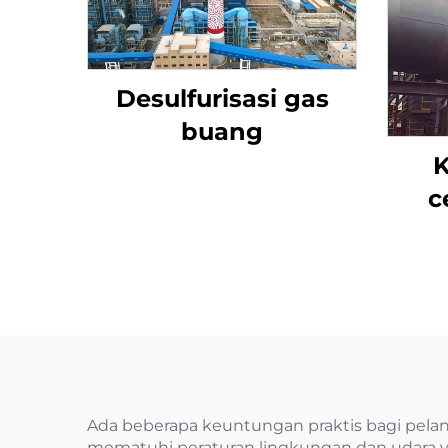
Desulfurisasi gas
buang
K
c
a
Ada beberapa keuntungan praktis bagi pelan
mematuhi peraturan lingkungan dan udara ya