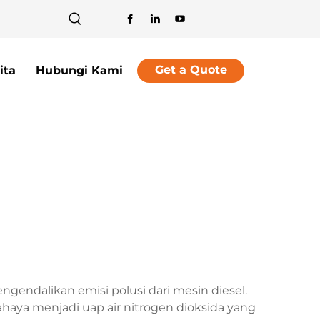
Get a Quote
ita
Hubungi Kami
endalikan emisi polusi dari mesin diesel.
aya menjadi uap air nitrogen dioksida yang