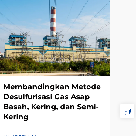
Membandingkan Metode
Me
Desulfurisasi Gas Asap
Pr
Basah, Kering, dan Semi-
Me
Kering
De