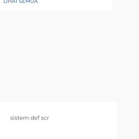
LIHAT SEMUA
LIH
sistem def scr