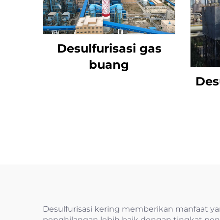
Desulfurisasi gas
buang
Desu
Desulfurisasi kering memberikan manfaat yan
penghilangan lebih baik dengan tingkat pen