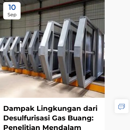
10
1
Sep
Oc
Dampak Lingkungan dari
Me
Desulfurisasi Gas Buang:
De
Penelitian Mendalam
Ba