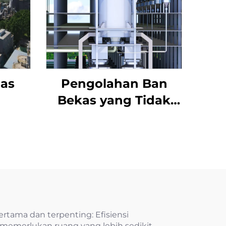
gas
Pengolahan Ban
Bekas yang Tidak
Berbahaya
rtama dan terpenting: Efisiensi
 memerlukan ruang yang lebih sedikit