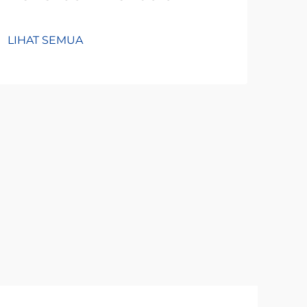
Ke
LIHAT SEMUA
LIH