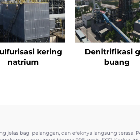
lfurisasi kering
Denitrifikasi 
natrium
buang
g jelas bagi pelanggan, dan efeknya langsung terasa. Pe
angkapan yang tinggi hingga 99% emisi SO2. Kedua, ini