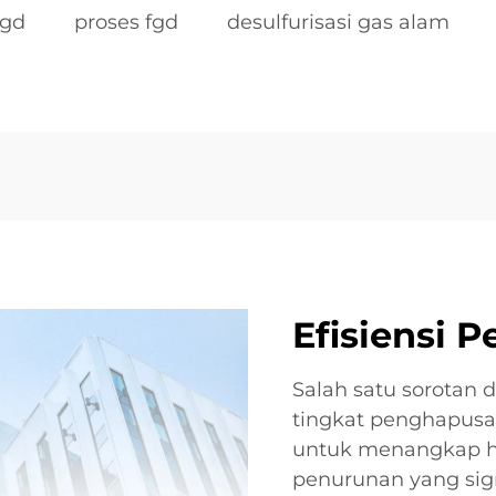
fgd
proses fgd
desulfurisasi gas alam
Efisiensi 
Salah satu sorotan d
tingkat penghapusa
untuk menangkap hin
penurunan yang sign