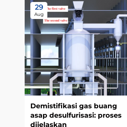
29
Aug
Demistifikasi gas buang
asap desulfurisasi: proses
dijelaskan