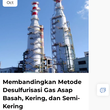
Oct
Oc
Membandingkan Metode
Ma
Desulfurisasi Gas Asap
Pe
Basah, Kering, dan Semi-
As
Kering