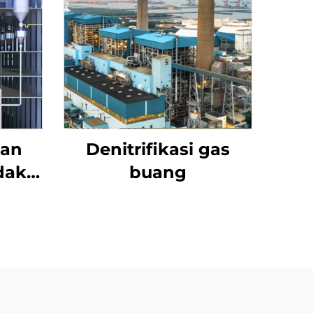
Ban
Denitrifikasi gas
dak
buang