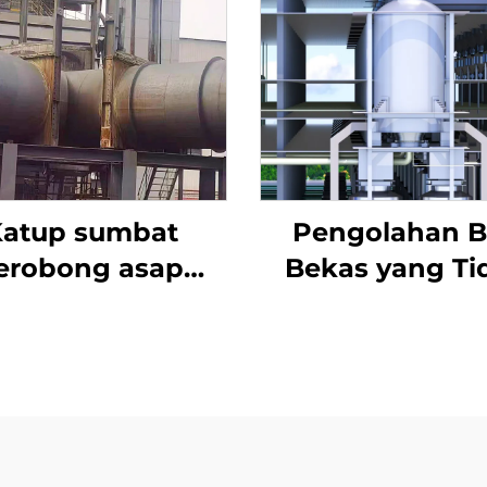
atup sumbat
Pengolahan 
erobong asap
Bekas yang Ti
desulfurisasi
Berbahaya
ktuator listrik