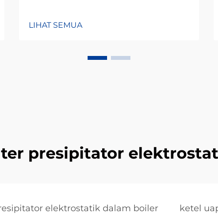
LIHAT SEMUA
lter presipitator elektrosta
resipitator elektrostatik dalam boiler
ketel ua