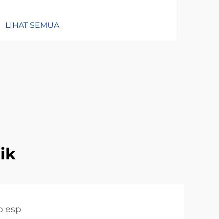
LIH
LIHAT SEMUA
tik
p esp