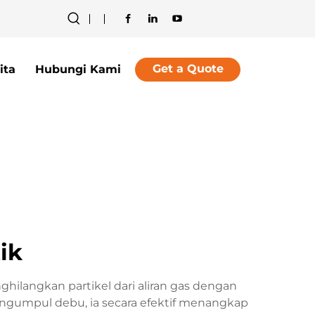
Get a Quote
ita
Hubungi Kami
tik
hilangkan partikel dari aliran gas dengan
engumpul debu, ia secara efektif menangkap