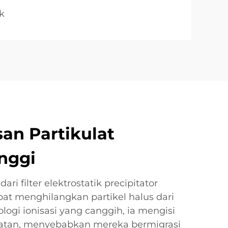
ik
an Partikulat
inggi
ari filter elektrostatik precipitator
at menghilangkan partikel halus dari
logi ionisasi yang canggih, ia mengisi
atan, menyebabkan mereka bermigrasi