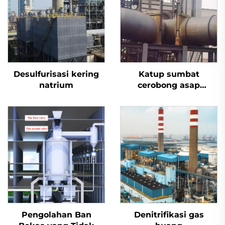
Desulfurisasi kering
Katup sumbat
natrium
cerobong asap
desulfurisasi aktuator
listrik
Pengolahan Ban
Denitrifikasi gas