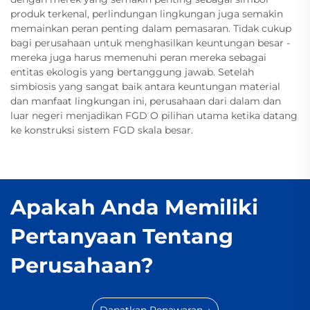
produk terkenal, perlindungan lingkungan juga semakin
memainkan peran penting dalam pemasaran. Tidak cukup
bagi perusahaan untuk menghasilkan keuntungan besar -
mereka juga harus memenuhi peran mereka sebagai
entitas ekologis yang bertanggung jawab. Setelah
simbiosis yang sangat baik antara keuntungan material
dan manfaat lingkungan ini, perusahaan dari dalam dan
luar negeri menjadikan FGD O pilihan utama ketika datang
ke konstruksi sistem FGD skala besar.
Apakah Anda Memiliki
Pertanyaan Tentang
Perusahaan?
Dapatkan Penawaran →