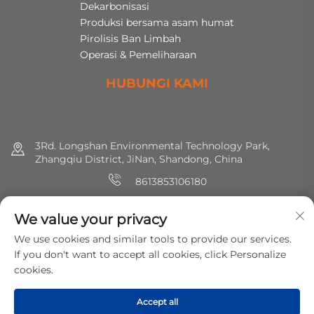
Dekarbonisasi
Produksi bersama asam humat
Pirolisis Ban Limbah
Operasi & Pemeliharaan
HUBUNGI KAMI
3Rd. Longshan Environmental Technology Park,
Zhangqiu District, JiNan, Shandong, China
8613853106180
+86 (0) 531 8891 0288
We value your privacy
[email protected]
We use cookies and similar tools to provide our services.
If you don't want to accept all cookies, click Personalize
cookies.
Hak cipta © 2025 MirShine Environmental Protection
Technology Co., Ltd. Hak-hak semua dilindungi.
Kebijakan
Accept all
Privasi