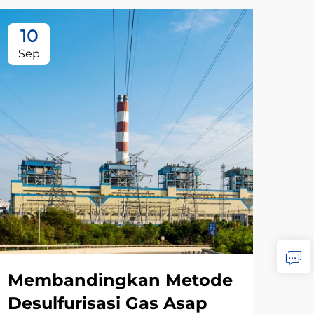
10
1
Sep
Oc
Membandingkan Metode
Me
Desulfurisasi Gas Asap
Pr