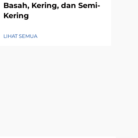
Basah, Kering, dan Semi-
Me
Kering
De
LIHAT SEMUA
LIH