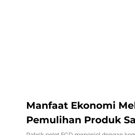
Manfaat Ekonomi Mel
Pemulihan Produk S
Pabrik pelet FGD menonjol dengan k