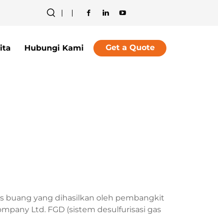
Get a Quote
ita
Hubungi Kami
gas buang yang dihasilkan oleh pembangkit
 Company Ltd. FGD (sistem desulfurisasi gas