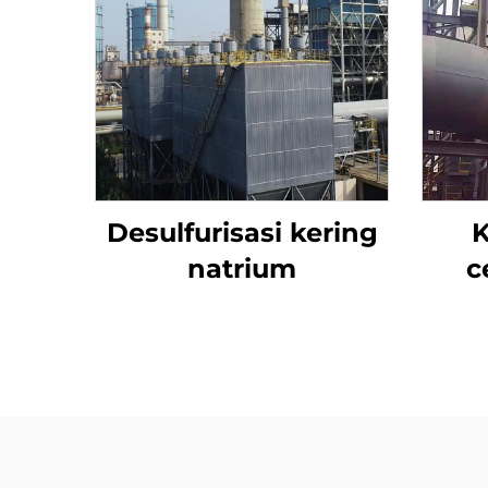
Desulfurisasi kering
K
natrium
c
a