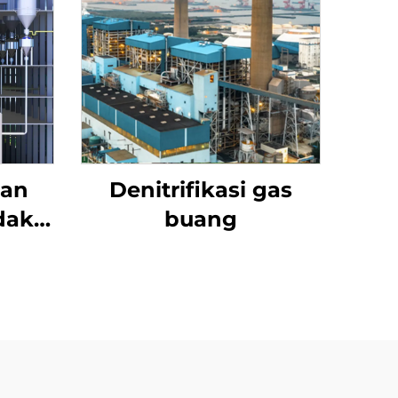
Ban
Denitrifikasi gas
dak
buang