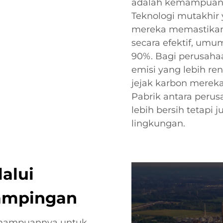
adalah kemampuan 
Teknologi mutakhir 
mereka memastikan 
secara efektif, um
90%. Bagi perusaha
emisi yang lebih r
jejak karbon mereka,
Pabrik antara perus
lebih bersih tetapi
lingkungan.
alui
ampingan
emampuannya untuk