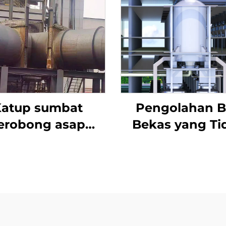
atup sumbat
Pengolahan 
erobong asap
Bekas yang Ti
desulfurisasi
Berbahaya
ktuator listrik