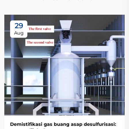
29
Aug
Demistifikasi gas buang asap desulfurisasi: