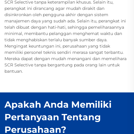
SCR Selective tanpa keterampilan khusus. Selain itu,
perangkat ini dirancang agar mudah dirakit dan
disinkronkan oleh pengguna akhir dengan sistem
manajemen daya yang sudah ada. Selain itu, perangkat ini
telah dibuat dengan hati-hati, sehingga pemeliharaannya
minimal, membantu pelanggan menghemat waktu dan
tidak menghabiskan terlalu banyak sumber daya.
Mengingat keuntungan ini, perusahaan yang tidak
memiliki personel teknis sendiri merasa sangat terbantu.
Mereka dapat dengan mudah menangani dan memelihara
SCR Selective tanpa bergantung pada orang lain untuk
bantuan.
Apakah Anda Memiliki
Pertanyaan Tentang
Perusahaan?