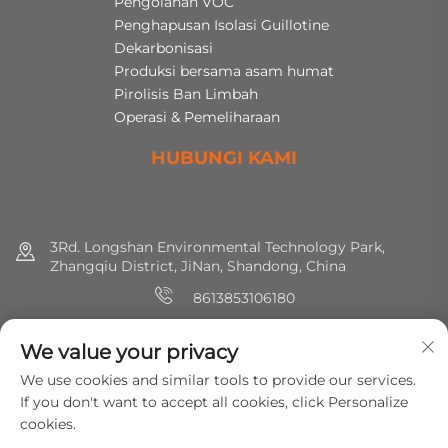
Pengolahan VOC
Penghapusan Isolasi Guillotine
Dekarbonisasi
Produksi bersama asam humat
Pirolisis Ban Limbah
Operasi & Pemeliharaan
HUBUNGI KAMI
3Rd. Longshan Environmental Technology Park,
Zhangqiu District, JiNan, Shandong, China
8613853106180
+86 (0) 531 8891 0288
We value your privacy
[email protected]
We use cookies and similar tools to provide our services.
If you don't want to accept all cookies, click Personalize
cookies.
Hak cipta © 2025 MirShine Environmental Protection