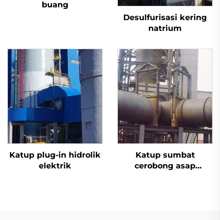
buang
Desulfurisasi kering
natrium
Katup plug-in hidrolik
Katup sumbat
elektrik
cerobong asap
desulfurisasi aktuator
listrik