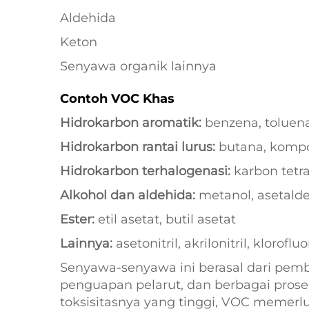
Aldehida
Keton
Senyawa organik lainnya
Contoh VOC Khas
Hidrokarbon aromatik:
benzena, toluena,
Hidrokarbon rantai lurus:
butana, komp
Hidrokarbon terhalogenasi:
karbon tetra
Alkohol dan aldehida:
metanol, asetalde
Ester:
etil asetat, butil asetat
Lainnya:
asetonitril, akrilonitril, klorofl
Senyawa-senyawa ini berasal dari pemb
penguapan pelarut, dan berbagai proses 
toksisitasnya yang tinggi, VOC memerlu