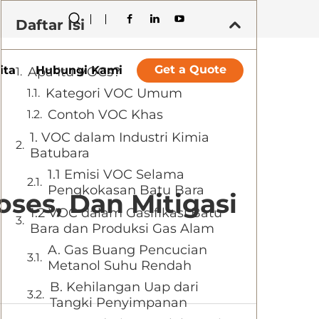
Daftar Isi
Get a Quote
ita
Hubungi Kami
Apa Itu VOCs?
Kategori VOC Umum
Contoh VOC Khas
1. VOC dalam Industri Kimia
Batubara
1.1 Emisi VOC Selama
Pengkokasan Batu Bara
oses, Dan Mitigasi
1.2 VOC dalam Gasifikasi Batu
Bara dan Produksi Gas Alam
A. Gas Buang Pencucian
Metanol Suhu Rendah
B. Kehilangan Uap dari
Tangki Penyimpanan