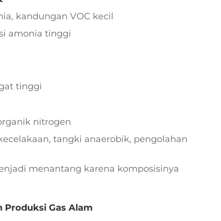
ia, kandungan VOC kecil
i amonia tinggi
gat tinggi
organik nitrogen
kecelakaan, tangki anaerobik, pengolahan
enjadi menantang karena komposisinya
an Produksi Gas Alam