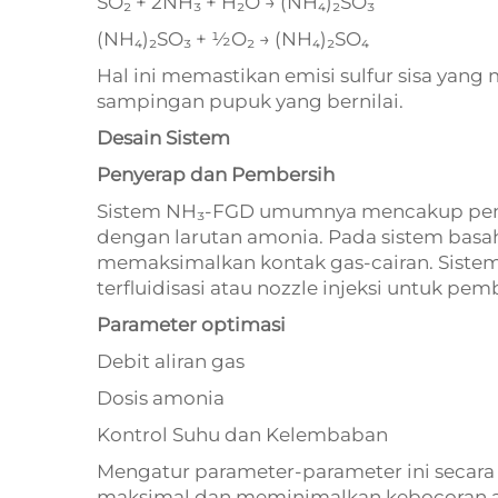
SO₂ + 2NH₃ + H₂O → (NH₄)₂SO₃
(NH₄)₂SO₃ + ½O₂ → (NH₄)₂SO₄
Hal ini memastikan emisi sulfur sisa yan
sampingan pupuk yang bernilai.
Desain Sistem
Penyerap dan Pembersih
Sistem NH₃-FGD umumnya mencakup peny
dengan larutan amonia. Pada sistem basa
memaksimalkan kontak gas-cairan. Siste
terfluidisasi atau nozzle injeksi untuk p
Parameter optimasi
Debit aliran gas
Dosis amonia
Kontrol Suhu dan Kelembaban
Mengatur parameter-parameter ini secar
maksimal dan meminimalkan kebocoran a