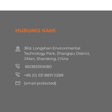
HUBUNGI KAMI
3Rd. Longshan Environmental
Technology Park, Zhangqiu District,
JiNan, Shandong, China
8613853106180
+86 (0) 531 8891 0288
[email protected]