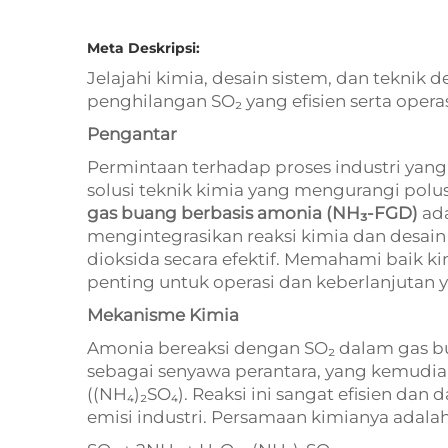
Meta Deskripsi:
Jelajahi kimia, desain sistem, dan teknik 
penghilangan SO₂ yang efisien serta operas
Pengantar
Permintaan terhadap proses industri yan
solusi teknik kimia yang mengurangi polu
gas buang berbasis amonia (NH₃-FGD)
ada
mengintegrasikan reaksi kimia dan desain
dioksida secara efektif. Memahami baik k
penting untuk operasi dan keberlanjutan 
Mekanisme Kimia
Amonia bereaksi dengan SO₂ dalam gas b
sebagai senyawa perantara, yang kemudia
((NH₄)₂SO₄). Reaksi ini sangat efisien da
emisi industri. Persamaan kimianya adalah