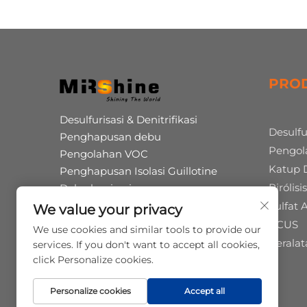
PRO
Desulfurisasi & Denitrifikasi
Desulfu
Penghapusan debu
Pengol
Pengolahan VOC
Katup 
Penghapusan Isolasi Guillotine
Pirólis
Dekarbonisasi
Produksi bersama asam humat
Sulfat
We value your privacy
Pirolisis Ban Limbah
CCUS
We use cookies and similar tools to provide our
Operasi & Pemeliharaan
Peralat
services. If you don't want to accept all cookies,
click Personalize cookies.
Personalize cookies
Accept all