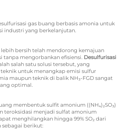
desulfurisasi gas buang berbasis amonia untuk
i industri yang berkelanjutan.
g lebih bersih telah mendorong kemajuan
si tanpa mengorbankan efisiensi.
Desulfurisasi
lah salah satu solusi tersebut, yang
 teknik untuk menangkap emisi sulfur
imia maupun teknik di balik NH₃-FGD sangat
yang optimal.
uang membentuk sulfit amonium ((NH₄)₂SO₃)
n teroksidasi menjadi sulfat amonium
n dapat menghilangkan hingga 99% SO₂ dari
 sebagai berikut: