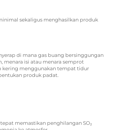
g minimal sekaligus menghasilkan produk
erap di mana gas buang bersinggungan
h, menara isi atau menara semprot
m kering menggunakan tempat tidur
embentukan produk padat.
a tepat memastikan penghilangan SO₂
monia ke atmosfer.