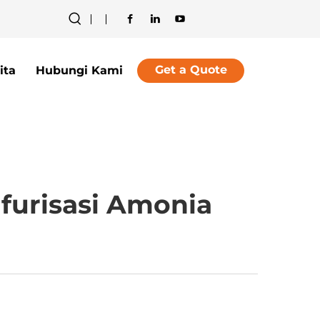
Get a Quote
ita
Hubungi Kami
lfurisasi Amonia