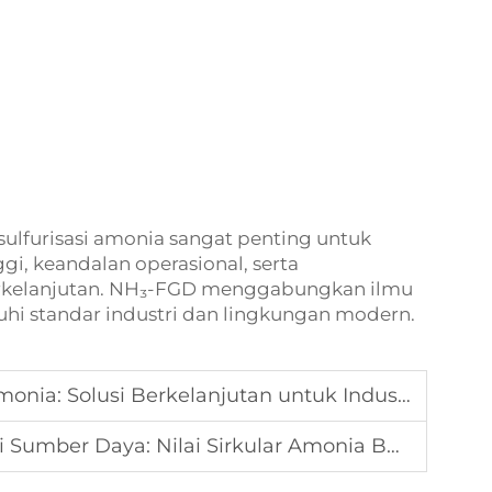
ulfurisasi amonia sangat penting untuk
gi, keandalan operasional, serta
rkelanjutan. NH₃-FGD menggabungkan ilmu
i standar industri dan lingkungan modern.
olusi Berkelanjutan untuk Industri yang Lebih Bersih
er Daya: Nilai Sirkular Amonia Berbasis FGD