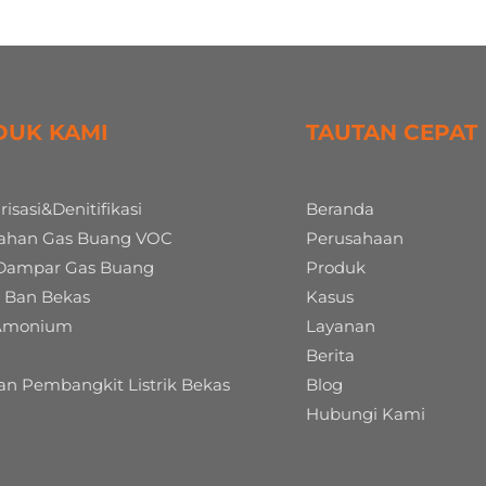
DUK KAMI
TAUTAN CEPAT
risasi&Denitifikasi
Beranda
ahan Gas Buang VOC
Perusahaan
Dampar Gas Buang
Produk
is Ban Bekas
Kasus
 Amonium
Layanan
Berita
an Pembangkit Listrik Bekas
Blog
Hubungi Kami