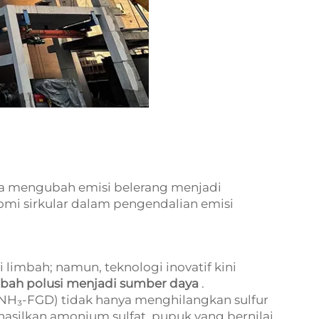
 mengubah emisi belerang menjadi
mi sirkular dalam pengendalian emisi
 limbah; namun, teknologi inovatif kini
ah polusi menjadi sumber daya
.
(NH₃-FGD) tidak hanya menghilangkan sulfur
hasilkan amonium sulfat, pupuk yang bernilai