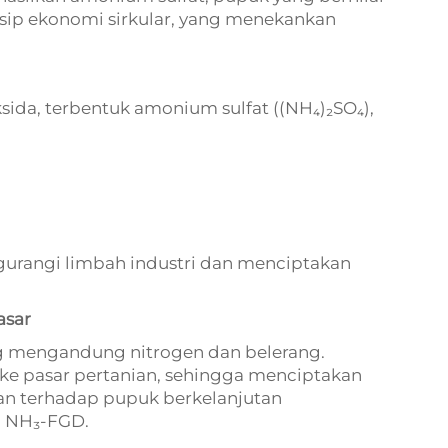
insip ekonomi sirkular, yang menekankan
sida, terbentuk amonium sulfat ((NH₄)₂SO₄),
urangi limbah industri dan menciptakan
asar
g mengandung nitrogen dan belerang.
ke pasar pertanian, sehingga menciptakan
n terhadap pupuk berkelanjutan
m NH₃-FGD.