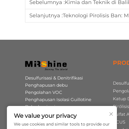
Sebelumnya :
Kimia dan Teknik di Bal
Selanjutnya :
Teknologi Pirolisis Ban: Men
PRO
Desulfurisasi & Denitrifikasi
Desulfu
Penghapusan debu
Pengol
Pengolahan VOC
Katup 
Penghapusan Isolasi Guillotine
Pirólis
Dekarbonisasi
Produksi bersama asam humat
Sulfat
We value your privacy
Pirolisis Ban Limbah
CCUS
We use cookies and similar tools to provide our
Operasi & Pemeliharaan