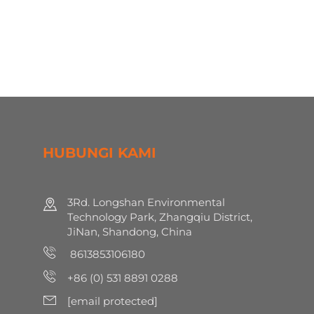
HUBUNGI KAMI
3Rd. Longshan Environmental
Technology Park, Zhangqiu District,
JiNan, Shandong, China
8613853106180
+86 (0) 531 8891 0288
[email protected]