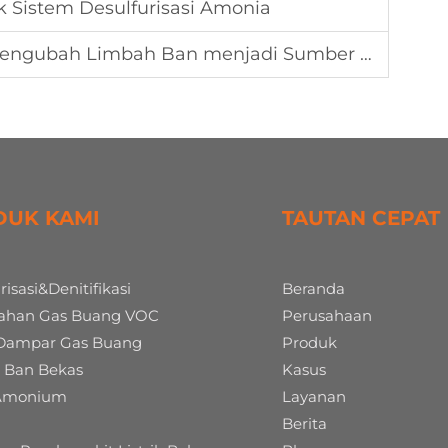
ik Sistem Desulfurisasi Amonia
gubah Limbah Ban menjadi Sumber Daya Berharga
DUK KAMI
TAUTAN CEPAT
risasi&Denitifikasi
Beranda
ahan Gas Buang VOC
Perusahaan
Dampar Gas Buang
Produk
is Ban Bekas
Kasus
 Amonium
Layanan
Berita