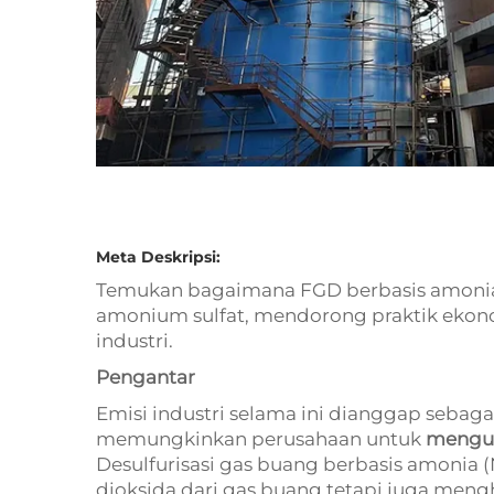
Meta Deskripsi:
Temukan bagaimana FGD berbasis amonia
amonium sulfat, mendorong praktik ekono
industri.
Pengantar
Emisi industri selama ini dianggap sebagai
memungkinkan perusahaan untuk
mengub
Desulfurisasi gas buang berbasis amonia 
dioksida dari gas buang tetapi juga meng