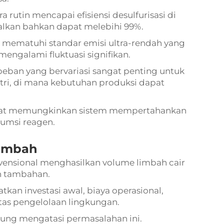
rutin mencapai efisiensi desulfurisasi di
alkan bahkan dapat melebihi 99%.
as mematuhi standar emisi ultra-rendah yang
mengalami fluktuasi signifikan.
beban yang bervariasi sangat penting untuk
ustri, di mana kebutuhan produksi dapat
at memungkinkan sistem mempertahankan
sumsi reagen.
limbah
nvensional menghasilkan volume limbah cair
n tambahan.
tkan investasi awal, biaya operasional,
tas pengelolaan lingkungan.
gsung mengatasi permasalahan ini.