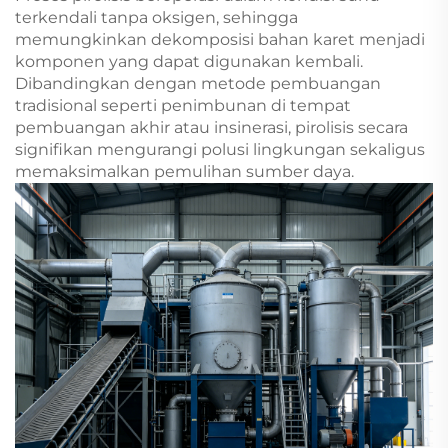
terkendali tanpa oksigen, sehingga
memungkinkan dekomposisi bahan karet menjadi
komponen yang dapat digunakan kembali.
Dibandingkan dengan metode pembuangan
tradisional seperti penimbunan di tempat
pembuangan akhir atau insinerasi, pirolisis secara
signifikan mengurangi polusi lingkungan sekaligus
memaksimalkan pemulihan sumber daya.