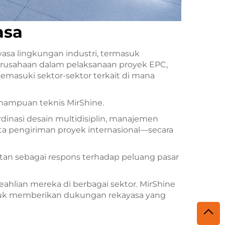
asa
asa lingkungan industri, termasuk
erusahaan dalam pelaksanaan proyek EPC,
emasuki sektor-sektor terkait di mana
mampuan teknis MirShine.
inasi desain multidisiplin, manajemen
rta pengiriman proyek internasional—secara
tan sebagai respons terhadap peluang pasar
hlian mereka di berbagai sektor. MirShine
tuk memberikan dukungan rekayasa yang