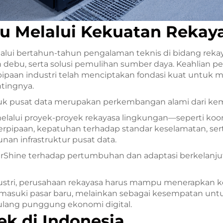
u Melalui Kekuatan Rekay
lui bertahun-tahun pengalaman teknis di bidang rekay
debu, serta solusi pemulihan sumber daya. Keahlian p
pipaan industri telah menciptakan fondasi kuat untuk m
tingnya.
tuk pusat data merupakan perkembangan alami dari ke
alui proyek-proyek rekayasa lingkungan—seperti koord
i perpipaan, kepatuhan terhadap standar keselamatan, se
an infrastruktur pusat data.
irShine terhadap pertumbuhan dan adaptasi berkelanju
stri, perusahaan rekayasa harus mampu menerapkan kea
masuki pasar baru, melainkan sebagai kesempatan un
 tulang punggung ekonomi digital.
k di Indonesia