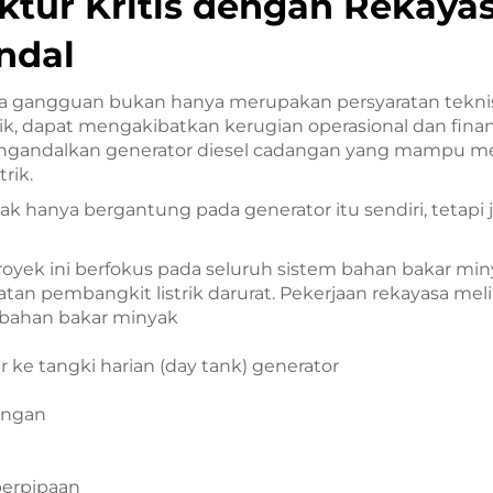
ktur Kritis dengan Rekaya
ndal
anpa gangguan bukan hanya merupakan persyaratan tek
k, dapat mengakibatkan kerugian operasional dan finan
engandalkan generator diesel cadangan yang mampu mere
rik.
ak hanya bergantung pada generator itu sendiri, tetapi
yek ini berfokus pada seluruh sistem bahan bakar minya
atan pembangkit listrik darurat. Pekerjaan rekayasa meli
 bahan bakar minyak
ke tangki harian (day tank) generator
ungan
perpipaan