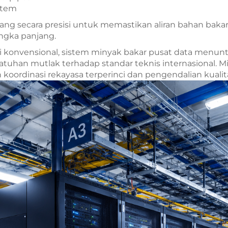
stem
ng secara presisi untuk memastikan aliran bahan baka
angka panjang.
 konvensional, sistem minyak bakar pusat data menuntu
epatuhan mutlak terhadap standar teknis internasional. 
ordinasi rekayasa terperinci dan pengendalian kualitas