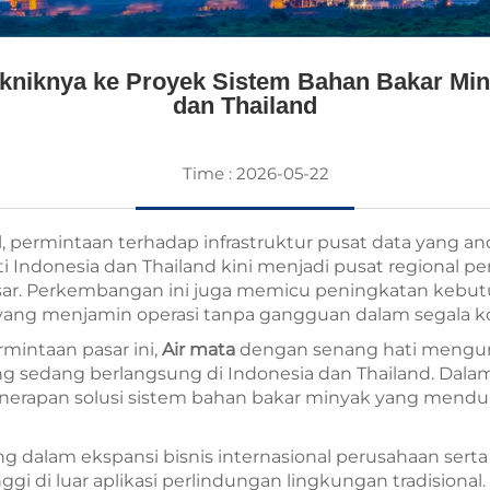
niknya ke Proyek Sistem Bahan Bakar Miny
dan Thailand
Time : 2026-05-22
bal, permintaan terhadap infrastruktur pusat data yang 
Indonesia dan Thailand kini menjadi pusat regional pent
besar. Perkembangan ini juga memicu peningkatan kebu
yang menjamin operasi tanpa gangguan dalam segala ko
mintaan pasar ini,
Air mata
dengan senang hati mengum
ng sedang berlangsung di Indonesia dan Thailand. Dala
enerapan solusi sistem bahan bakar minyak yang mendu
g dalam ekspansi bisnis internasional perusahaan se
i di luar aplikasi perlindungan lingkungan tradisional.