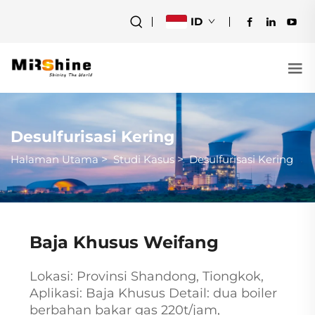
ID
Desulfurisasi Kering
Halaman Utama
>
Studi Kasus
>
Desulfurisasi Kering
Baja Khusus Weifang
Lokasi: Provinsi Shandong, Tiongkok,
Aplikasi: Baja Khusus Detail: dua boiler
berbahan bakar gas 220t/jam,