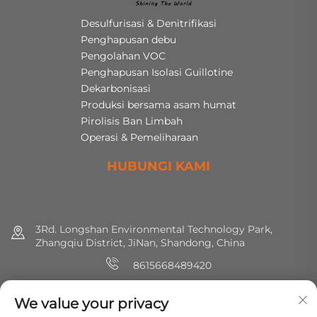
Desulfurisasi & Denitrifikasi
Penghapusan debu
Pengolahan VOC
Penghapusan Isolasi Guillotine
Dekarbonisasi
Produksi bersama asam humat
Pirolisis Ban Limbah
Operasi & Pemeliharaan
HUBUNGI KAMI
3Rd. Longshan Environmental Technology Park,
Zhangqiu District, JiNan, Shandong, China
8615668489420
+86 (0) 531 8891 0288
We value your privacy
[email protected]