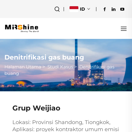
ID
Denitrifikasi gas buang
Halaman Utama
>
Studi Kasus
>
Denitrifikasi gas
buang
Grup Weijiao
Lokasi: Provinsi Shandong, Tiongkok,
Aplikasi: proyek kontraktor umum emisi