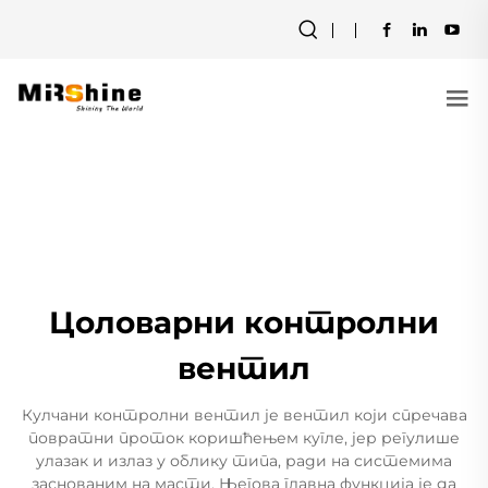
Цоловарни контролни
вентил
Кулчани контролни вентил је вентил који спречава
повратни проток коришћењем кугле, јер регулише
улазак и излаз у облику типа, ради на системима
заснованим на масти. Његова главна функција је да