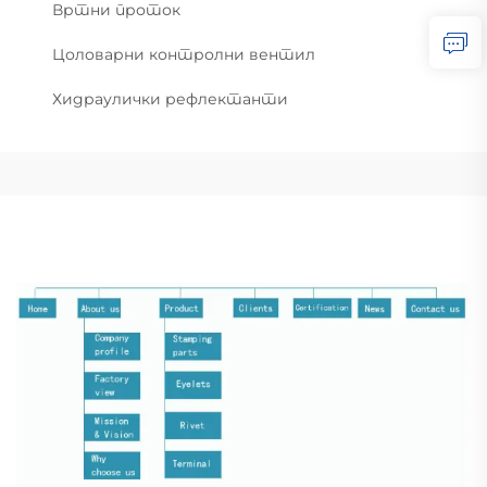
Вртни проток
Цоловарни контролни вентил
Хидраулички рефлектанти