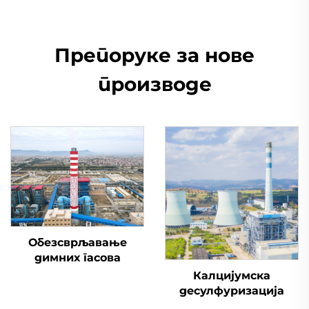
Препоруке за нове
производе
Обезсврљавање
димних гасова
Калцијумска
десулфуризација