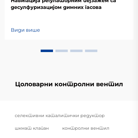
Навигација регулаторним пејзажем са
десулфуризацијом димних гасова
Види више
Цоловарни контролни вентил
селективни каталитички редуктор
шкмат клапан
контролни вентил