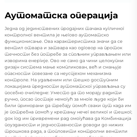
Аутоматска операција
Једна од јединствених продајних тачака кугличног
контролног вентила је његово аутоматско
функционисање. Ова карактеристика значи да се
вентил отвара и затвара као одговор на проток
течности без потребе за спољним управљањем или
изворима енергије. Ово не само да чини целокупни
дизајн система мање компликован, већ и смањује
опасности повезане са неуспјехом механизма
контроле. На удаљеним или тешко доступним
локацијама предности аутоматског управљања су
посебно очигледне: Уместо да то морају радити
ручно, посао постаје немогућ за многе људе који би
били приморани да требају помоћ сваки пут када им
је потребна помоћ у кретању нечег великог и тешког;
док год им привремени рад омогућава да Комбинација
поузданости и једноставности доводи до нижих
трошкова рада, а топловити контролни вентили