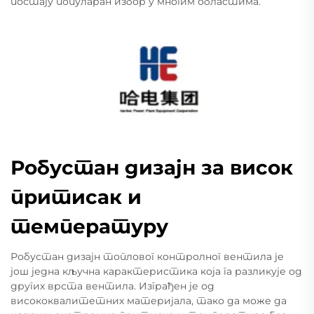
постају популаран избор у многим областима.
Робустан дизајн за висок
притисак и
температуру
Робустан дизајн топловог контролног вентила је
још једна кључна карактеристика која га разликује од
других врста вентила. Изграђен је од
висококвалитетних материјала, тако да може да