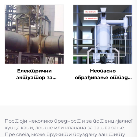
Електрични
Неопасно
актуатор за
обрађивање отпада
десулфуризацију
гума
димне вентиле
Постоји неколико предности за потенцијалног
купца капи, лопте или клапана за затварање.
Пре свега, може пружити поуздану заштиту