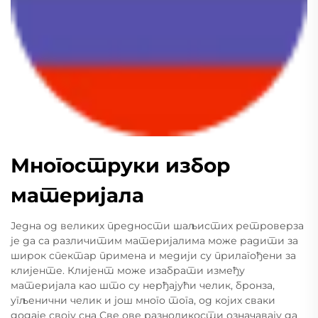
Многоструки избор
материјала
Једна од великих предности шаљистих ретроверза
је да са различитим материјалима може радити за
широк спектар примена и медији су прилагођени за
клијенте. Клијент може изабрати између
материјала као што су нерђајући челик, бронза,
угљенични челик и још много тога, од којих сваки
додаје своју сна Све ове разноликости означавају да