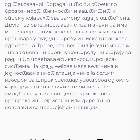
од такозваног "порада", што би спречило
прозрачност течности и заштитити
опрему која захтева замену када је оштећена.
Друго, његов једноставан дизајн значи да има
мање покретних делова - што се заузврат
претвара у дугу употребу и ниске трошкове
одржавања. Треће, овај вентил је аутоматски -
- не захтева ни спољну контролу ни струју за
рад, што повећава ефикасност процеса-
система. На крају, његова мала величина и
једноставна инсталација чине га бољим
избором за широк спектар употреба од било
којег другог типа сличног производа. То
омогућава да се нови цевовод може без
препрека интегрисати или директно
повезати са постојећом цевицом.