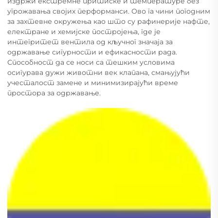
издржи екстремне притиске и температуре без
угрожавања својих перформанси. Ово га чини погодним
за захтевне окружења као што су рафинерије нафте,
електране и хемијске постројења, где је
интегритет вентила од кључног значаја за
одржавање сигурности и ефикасности рада.
Способност да се носи са тешким условима
осигурава дужи животни век клапана, смањујући
учесталост замене и минимизирајући време
простора за одржавање.