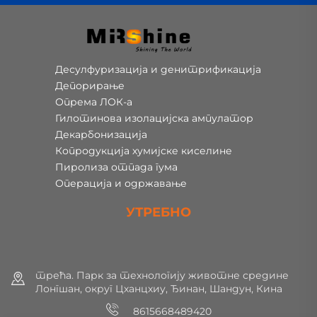
Десулфуризација и денитрификација
Депорирање
Опрема ЛОК-а
Гилотинова изолацијска ампулатор
Декарбонизација
Копродукција хумијске киселине
Пиролиза отпада гума
Операција и одржавање
УТРЕБНО
трећа. Парк за технологију животне средине
Лонгшан, округ Цханцхиу, Ђинан, Шандун, Кина
8615668489420