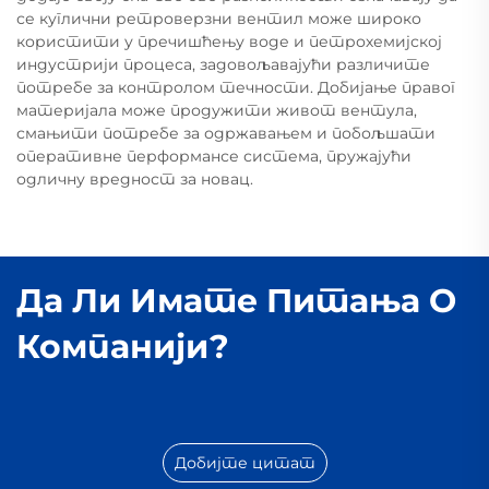
се куглични ретроверзни вентил може широко
користити у пречишћењу воде и петрохемијској
индустрији процеса, задовољавајући различите
потребе за контролом течности. Добијање правог
материјала може продужити живот вентула,
смањити потребе за одржавањем и побољшати
оперативне перформансе система, пружајући
одличну вредност за новац.
Да Ли Имате Питања О
Компанији?
Добијте цитат