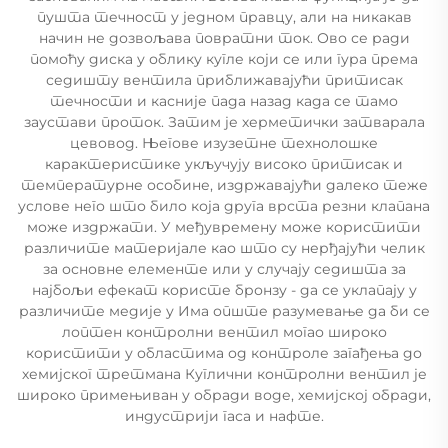
пушта течност у једном правцу, али на никакав
начин не дозвољава повратни ток. Ово се ради
помоћу диска у облику кугле који се или гура према
седишту вентила приближавајући притисак
течности и касније пада назад када се тамо
заустави проток. Затим је херметички затварала
цевовод. Његове изузетне технолошке
карактеристике укључују високо притисак и
температурне особине, издржавајући далеко теже
услове него што било која друга врста резни клапана
може издржати. У међувремену може користити
различите материјале као што су нерђајући челик
за основне елементе или у случају седишта за
најбољи ефекат користе бронзу - да се уклапају у
различите медије у Има опште разумевање да би се
лоптен контролни вентил могао широко
користити у областима од контроле загађења до
хемијског третмана Куглични контролни вентил је
широко примењиван у обради воде, хемијској обради,
индустрији гаса и нафте.