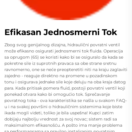
Efikasan Jednosmerni Tok
Zbog svog genijalnog dizajna, hidraulični povratni ventil
može efikasno osigurati jednosmerni tok fluida. Operacija
sa oprugom (65) se koristi kako bi se osiguralo da kada se
pokretne sile iz suprotnih pravaca sa obe strane sretnu
ravnomerno, one se neće preopteretiti niti na kraju zaglaviti
zajedno - reaguje direktno na promene u pozadinskom
tonu i osigurava jednake sile koje deluju na oba kraja datog
para. Kada pritisak pomera fluid, postoji povratni ventil koji
ponekad otvara kako bi omogućio tok. Sprečavanje
povratnog toka - ova karakteristika se našla u svakom FAQ-
u i na svakoj površini o hidrauličnim sistemima koje biste
ikada mogli videti, toliko je bila uspešna! Kupci zatim
dobijaju najbolju vrednost za svoj novac; sistem radi sa
maksimalnom efikasnošću. A pošto ima manje problema
sa performansama sa pravilno instaliranim povratnim