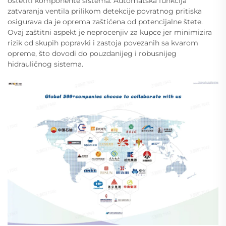
oštetiti komponente sistema. Automatska funkcija
zatvaranja ventila prilikom detekcije povratnog pritiska
osigurava da je oprema zaštićena od potencijalne štete.
Ovaj zaštitni aspekt je neprocenjiv za kupce jer minimizira
rizik od skupih popravki i zastoja povezanih sa kvarom
opreme, što dovodi do pouzdanijeg i robusnijeg
hidrauličnog sistema.