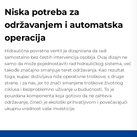
Niska potreba za
održavanjem i automatska
operacija
Hidraulična povratna ventil je dizajnirana da radi
samostalno bez čestih intervencija osoblja. Ovaj dizajn ne
samo da može pojednostaviti rad hidrauličkog sistema, već
takođe značajno smanjuje teret održavanja. Kao rezultat
toga, kupac doživljava niže operativne troškove; s druge
strane, i za nas, jer to znači smanjene troškove životnog
ciklusa i bezproblemno uživanje u budućnosti. To je
pouzdana komponenta koja gotovo da ne zahteva
održavanje, čineći je ekološki prihvatljivom i povećavajući
ukupnu vrednost vaše investicije.