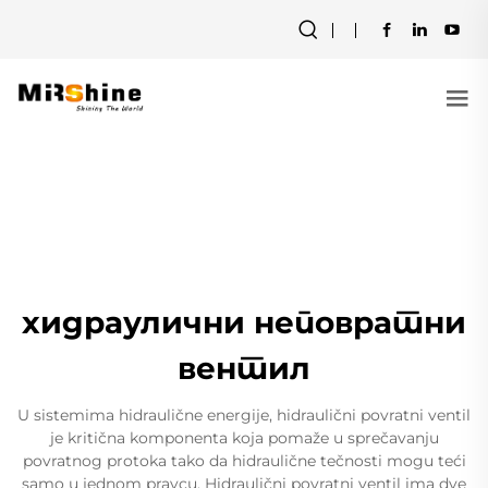
хидраулични неповратни
вентил
U sistemima hidraulične energije, hidraulični povratni ventil
je kritična komponenta koja pomaže u sprečavanju
povratnog protoka tako da hidraulične tečnosti mogu teći
samo u jednom pravcu. Hidraulični povratni ventil ima dve