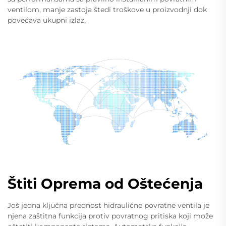
ventilom, manje zastoja štedi troškove u proizvodnji dok
povećava ukupni izlaz.
Štiti Oprema od Oštećenja
Još jedna ključna prednost hidraulične povratne ventila je
njena zaštitna funkcija protiv povratnog pritiska koji može