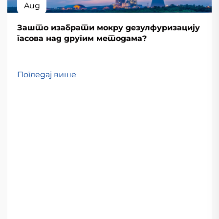
Aug
Зашто изабрати мокру дезулфуризацију
гасова над другим методама?
Погледај више