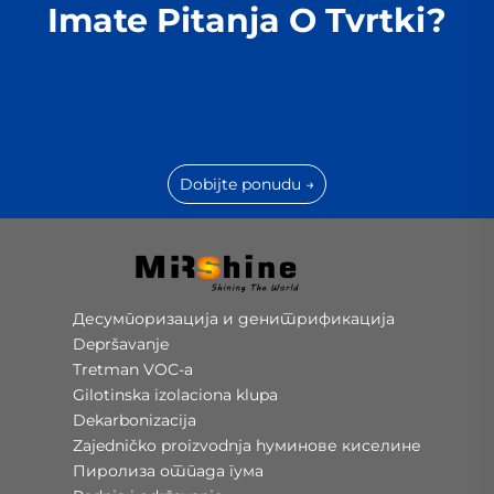
Imate Pitanja O Tvrtki?
Dobijte ponudu →
Десумпоризација и денитрификација
Depršavanje
Tretman VOC-a
Gilotinska izolaciona klupa
Dekarbonizacija
Zajedničko proizvodnja hуминове киселине
Пиролиза отпада гума