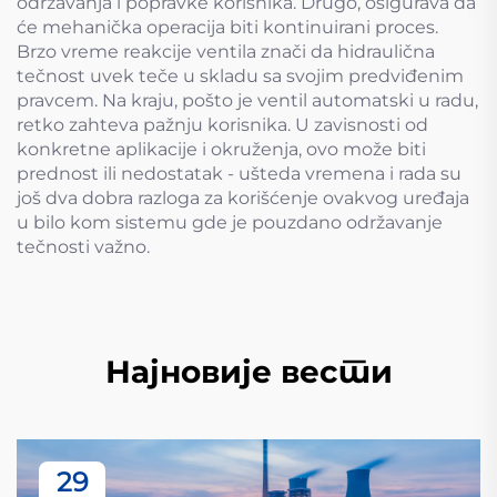
održavanja i popravke korisnika. Drugo, osigurava da
će mehanička operacija biti kontinuirani proces.
Brzo vreme reakcije ventila znači da hidraulična
tečnost uvek teče u skladu sa svojim predviđenim
pravcem. Na kraju, pošto je ventil automatski u radu,
retko zahteva pažnju korisnika. U zavisnosti od
konkretne aplikacije i okruženja, ovo može biti
prednost ili nedostatak - ušteda vremena i rada su
još dva dobra razloga za korišćenje ovakvog uređaja
u bilo kom sistemu gde je pouzdano održavanje
tečnosti važno.
Најновије вести
29