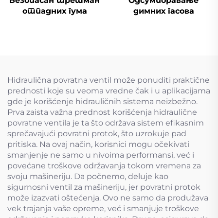
Безопасан третман
Одсумпоравање
отпадних гума
димних гасова
Hidraulična povratna ventil može ponuditi praktične
prednosti koje su veoma vredne čak i u aplikacijama
gde je korišćenje hidrauličnih sistema neizbežno.
Prva zaista važna prednost korišćenja hidraulične
povratne ventila je ta što održava sistem efikasnim
sprečavajući povratni protok, što uzrokuje pad
pritiska. Na ovaj način, korisnici mogu očekivati
smanjenje ne samo u nivoima performansi, već i
povećane troškove održavanja tokom vremena za
svoju mašineriju. Da počnemo, deluje kao
sigurnosni ventil za mašineriju, jer povratni protok
može izazvati oštećenja. Ovo ne samo da produžava
vek trajanja vaše opreme, već i smanjuje troškove