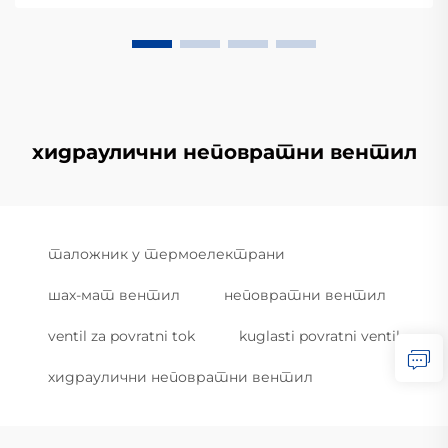
хидраулични неповратни вентил
таложник у термоелектрани
шах-мат вентил
неповратни вентил
ventil za povratni tok
kuglasti povratni ventil
хидраулични неповратни вентил