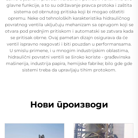
glavne funkcije, a to su održavanje pravca protoka i zaštita
sistema od obrnutog pritiska koji bi mogao oštetiti
opremu. Neke od tehnoloških karakteristika hidrauličnog
povratnog ventila uključuju mehanizam sa oprugom koji se
otvara pod prednjim pritiskom i automatski se zatvara kada
se pritisak obrne. Ovaj pametan dizajn osigurava da će
ventil ispravno reagovati i biti pouzdan u performansama.
U smislu primene, i u mnogim industrijskim oblastima,
hidraulični povratni ventili se široko koriste - građevinska
mašinerija, industrija papira, hemijske fabrike; bilo gde gde
sistemi treba da upravljaju tihim protokom.
Нови производи