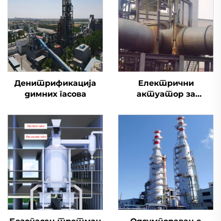
Денитрификација
Електрични
димних гасова
актуатор за
одсумпоравање
димоводни вентил