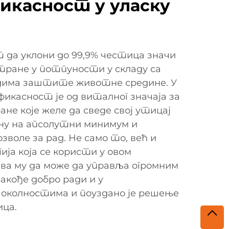
икасност у уласку
 да уклони до 99,9% честица значи
ктране у потпуности у складу са
дима заштите животне средине. У
икасност је од виталног значаја за
е које желе да сведе свој утицај
ну на апсолутни минимум и
озволе за рад. Не само то, већ и
ија која се користи у овом
ва му да може да управља огромним
акође добро ради и у
 околностима и поуздано је решење
ица.