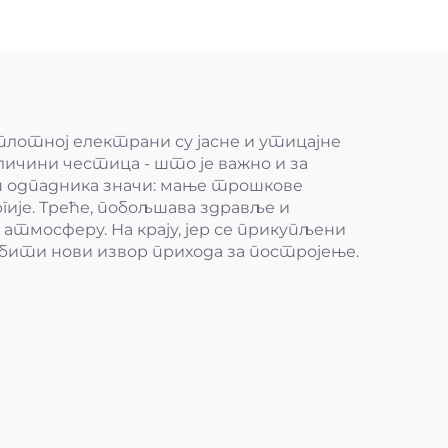
плотној електрани су јасне и утицајне
личини честица - што је важно и за
 одпадника значи: мање трошкове
ије. Треће, побољшава здравље и
атмосферу. На крају, јер се прикупљени
бити нови извор прихода за постројење.