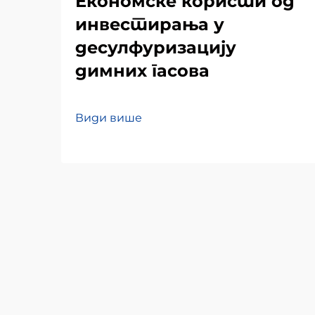
Економске користи од
инвестирања у
десулфуризацију
димних гасова
Види више