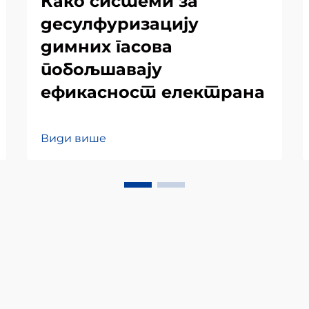
Како системи за
десулфуризацију
димних гасова
побољшавају
ефикасност електрана
Види више