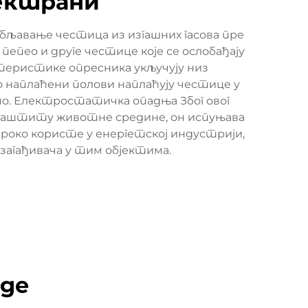
ектрани
љавање честица из изгашних гасова пре
епео и друге честице које се ослобађају
ктеристике опресника укључују низ
наплаћени полови наплаћују честице у
 тамо. Електростатичка опадња Због овог
за заштиту животне средине, он испуњава
роко користе у енергетској индустрији,
загађивача у тим објектима.
оде