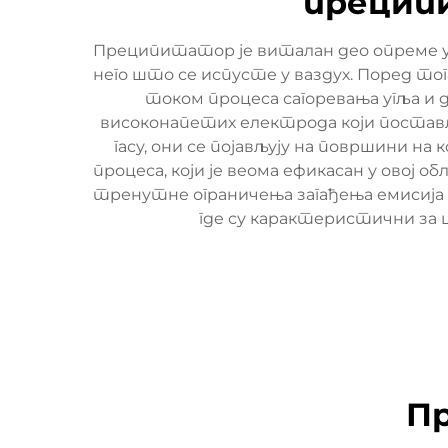
прецип
Преципитатор је виталан део опреме у
него што се испусте у ваздух. Поред то
током процеса сагоревања угља и 
високонапетих електрода који постав
гасу, они се појављују на површини на 
процеса, који је веома ефикасан у овој
тренутне ограничења загађења емисија 
где су карактеристични за 
Пр