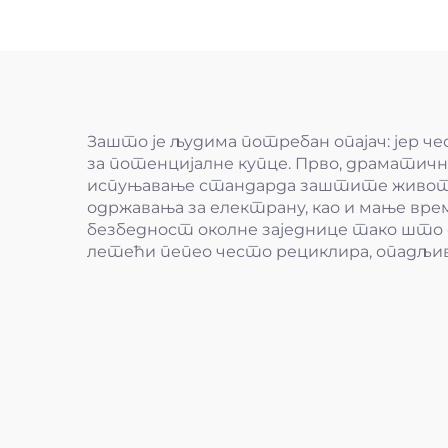
Зашто је људима потребан опајач: јер ч
за потенцијалне купце. Прво, драматично
испуњавање стандарда заштите животне
одржавања за електрану, као и мање вре
безбедност околне заједнице тако што с
летећи пепео често рециклира, опадљив 