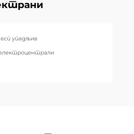
ектрани
есп упадљив
 електроцентрали