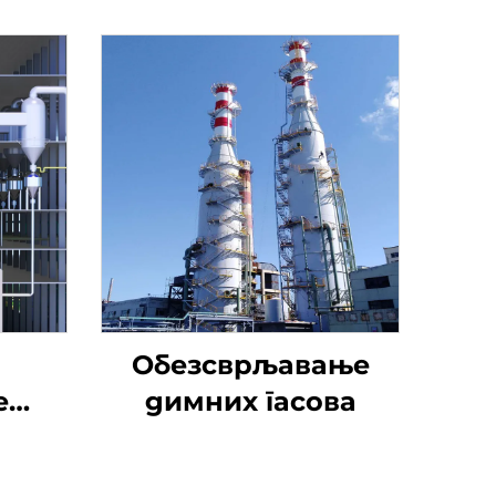
Обезсврљавање
е
димних гасова
а