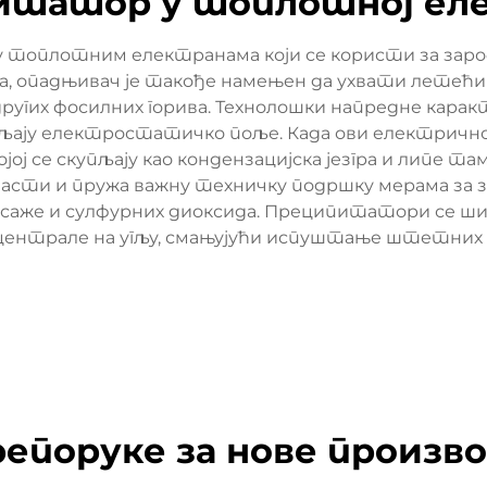
итатор у топлотној ел
 топлотним електранама који се користи за зароб
га, опадњивач је такође намењен да ухвати летећи п
других фосилних горива. Технолошки напредне кара
љају електростатичко поље. Када ови електрично 
којој се скупљају као кондензацијска језгра и липе
 области и пружа важну техничку подршку мерама 
саже и сулфурних диоксида. Преципитатори се ши
централе на угљу, смањујући испуштање штетних 
епоруке за нове произв