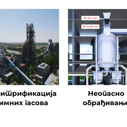
итрификација
Неопасно
имних гасова
обрађивањ
отпада гум