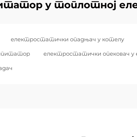
итатор у топлотној ел
електростатички опадњач у котелу
ципитатор
електростатички опековач у
адач