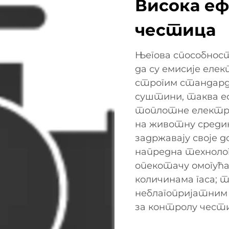
Висока еф
честица
Његова способност
да су емисије еле
строгим стандар
суштини, таква еф
топлотне електран
на животну среди
задржавају своје д
напредна технолог
опекотачу омогућа
количинама гаса; т
неблагопријатним
за контролу чест