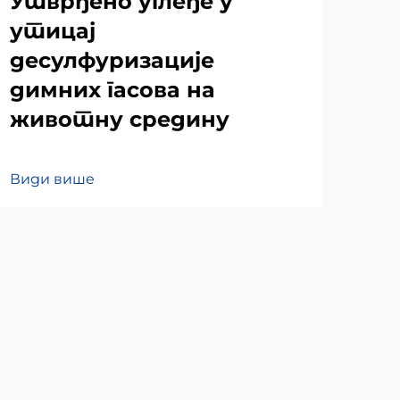
Утврђено углеђе у
Уп
утицај
су
десулфуризације
де
димних гасова на
ди
животну средину
Вид
Види више