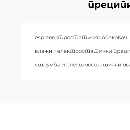
прецип
esp електростатички опековач
влажни електростатички пре
струмба и електростатички ос