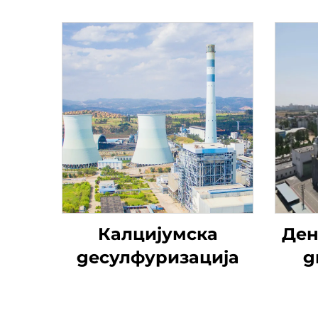
Калцијумска
Ден
десулфуризација
д