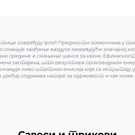
естице повређују грло!! Предности опекочника у то
 смањује загађење ваздуха захваљујући значајној ко
 средине и смањење шансе за казне. Ефикасност
мена застајања, што резултира производњом енерг
мањује ниво штетних емисија које се испуштају у 
уређај подржава напоре за одрживост и чак може 
Савеси и трикови