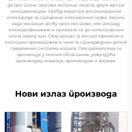
да при томе сакупља честице пепела, друге врсте
контаминације. Уређај користи високонапонске
електроде за стварање електричног поља. Затим,
када честице прођу кроз ово поље, оне постају
електрификоване и привлаче се до колекторских
плоча поред њих. Овај процес је високо ефикасан и
еколошки прихватљив и чини га стандардним делом
савремених система котала. Ова технологија се
примењује у многим областима, укључујући
производњу енергије, производње и грејање.
Нови излаз производа