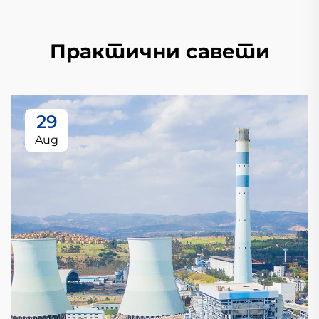
Практични савети
29
Aug