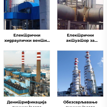
Електрични
Електрични
хидраулички вентил
актуатор за
за улазак
десулфуризацију
димне вентиле
Денитрификација
Обезсврљавање