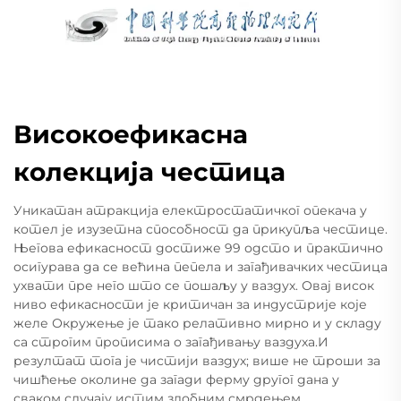
Високоефикасна
колекција честица
Уникатан атракција електростатичког опекача у
котел је изузетна способност да прикупља честице.
Његова ефикасност достиже 99 одсто и практично
осигурава да се већина пепела и загађивачких честица
ухвати пре него што се пошаљу у ваздух. Овај висок
ниво ефикасности је критичан за индустрије које
желе Окружење је тако релативно мирно и у складу
са строгим прописима о загађивању ваздуха.И
резултат тога је чистији ваздух; више не троши за
чишћење околине да загади ферму другог дана у
сваком случају истим злобним смрдењем.