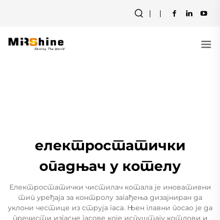
електростатички
опадњач у котелу
Електростатички чистилач котала је иновативни
тип уређаја за контролу загађења дизајниран да
уклони честице из струја гаса. Њен главни посао је да
пречисти изгасне гасове које испуштају котлови и