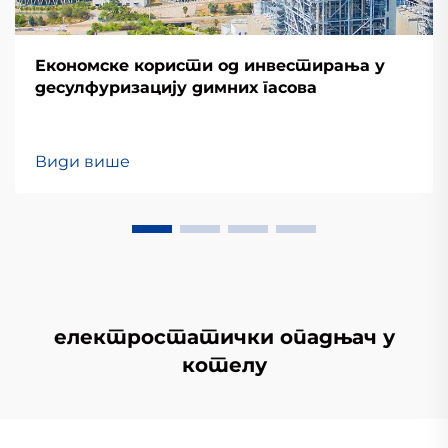
Економске користи од инвестирања у
десулфуризацију димних гасова
Види више
електростатички опадњач у
котелу