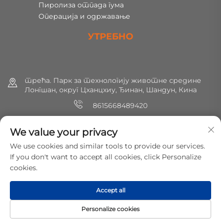
Пиролиза отпада гума
Операција и одржавање
УТРЕБНО
трећа. Парк за технологију животне средине
Лонгшан, округ Цханцхиу, Ђинан, Шандун, Кина
8615668489420
+86 (0) 531 8891 0288
We value your privacy
[email protected]
We use cookies and similar tools to provide our services.
If you don't want to accept all cookies, click Personalize
cookies.
Ауторско право © 2025 МирШин Енвиронментал
Протецхион Технологи Цо, Лтд. Сва права су задржана.
Accept all
Политике приватности
Personalize cookies