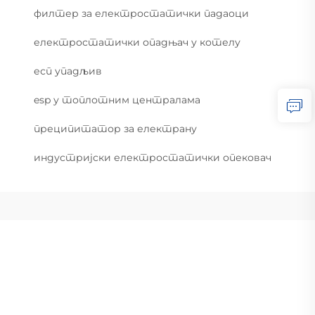
филтер за електростатички падаоци
електростатички опадњач у котелу
есп упадљив
esp у топлотним централама
преципитатор за електрану
индустријски електростатички опековач