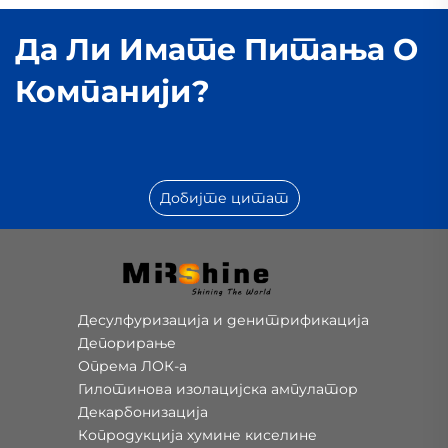
Да Ли Имате Питања О
Компанији?
Добијте цитат
Десулфуризација и денитрификација
Депорирање
Опрема ЛОК-а
Гилотинова изолацијска ампулатор
Декарбонизација
Копродукција хумине киселине