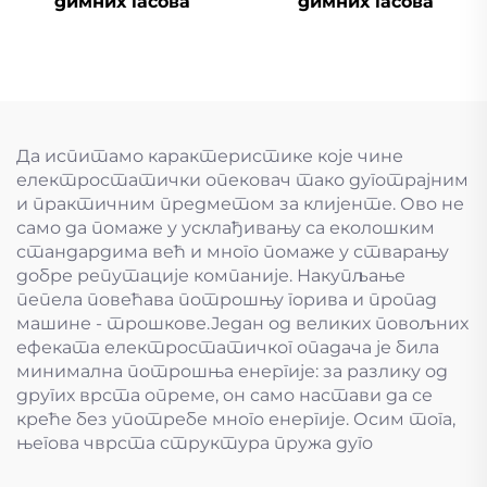
димних гасова
димних гасова
Да испитамо карактеристике које чине
електростатички опековач тако дуготрајним
и практичним предметом за клијенте. Ово не
само да помаже у усклађивању са еколошким
стандардима већ и много помаже у стварању
добре репутације компаније. Накупљање
пепела повећава потрошњу горива и пропад
машине - трошкове.Један од великих повољних
ефеката електростатичког опадача је била
минимална потрошња енергије: за разлику од
других врста опреме, он само настави да се
креће без употребе много енергије. Осим тога,
његова чврста структура пружа дуго