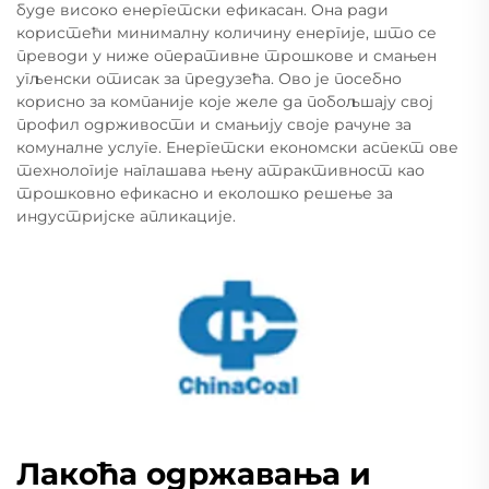
буде високо енергетски ефикасан. Она ради
користећи минималну количину енергије, што се
преводи у ниже оперативне трошкове и смањен
угљенски отисак за предузећа. Ово је посебно
корисно за компаније које желе да побољшају свој
профил одрживости и смањију своје рачуне за
комуналне услуге. Енергетски економски аспект ове
технологије наглашава њену атрактивност као
трошковно ефикасно и еколошко решење за
индустријске апликације.
Лакоћа одржавања и