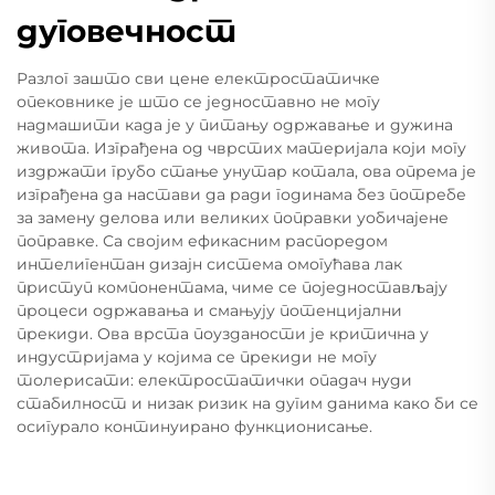
дуговечност
Разлог зашто сви цене електростатичке
опековнике је што се једноставно не могу
надмашити када је у питању одржавање и дужина
живота. Изграђена од чврстих материјала који могу
издржати грубо стање унутар котала, ова опрема је
изграђена да настави да ради годинама без потребе
за замену делова или великих поправки уобичајене
поправке. Са својим ефикасним распоредом
интелигентан дизајн система омогућава лак
приступ компонентама, чиме се поједностављају
процеси одржавања и смањују потенцијални
прекиди. Ова врста поузданости је критична у
индустријама у којима се прекиди не могу
толерисати: електростатички опадач нуди
стабилност и низак ризик на дугим данима како би се
осигурало континуирано функционисање.