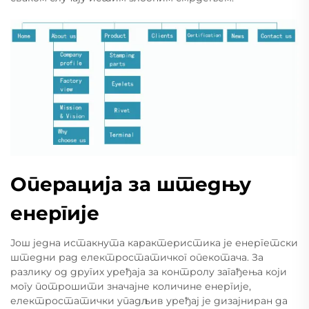
Операција за штедњу
енергије
Још једна истакнута карактеристика је енергетски
штедни рад електростатичког опекотача. За
разлику од других уређаја за контролу загађења који
могу потрошити значајне количине енергије,
електростатички упадљив уређај је дизајниран да