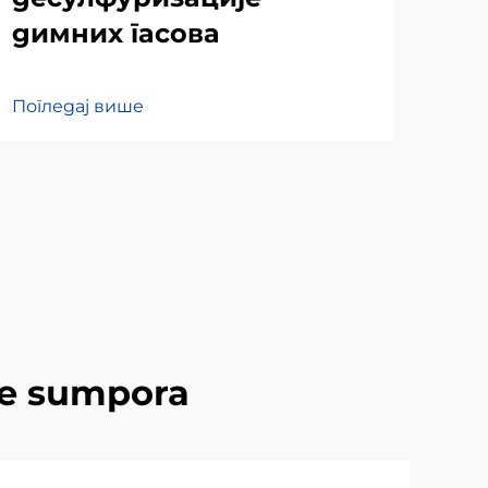
димних гасова
des
Погледај више
Пог
nje sumpora