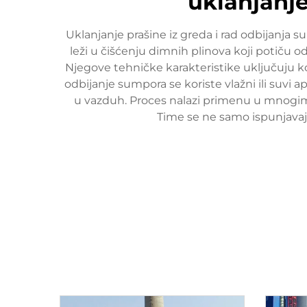
uklanjanje
Uklanjanje prašine iz greda i rad odbijanja 
leži u čišćenju dimnih plinova koji potiču o
Njegove tehničke karakteristike uključuju kor
odbijanje sumpora se koriste vlažni ili suvi 
u vazduh. Proces nalazi primenu u mnogim i
Time se ne samo ispunjavaju