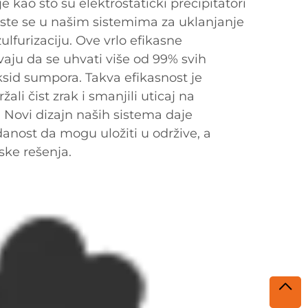
 kao što su elektrostatički precipitatori
oriste se u našim sistemima za uklanjanje
zulfurizaciju. Ove vrlo efikasne
ju da se uhvati više od 99% svih
oksid sumpora. Takva efikasnost je
ali čist zrak i smanjili uticaj na
. Novi dizajn naših sistema daje
ost da mogu uložiti u održive, a
ske rešenja.