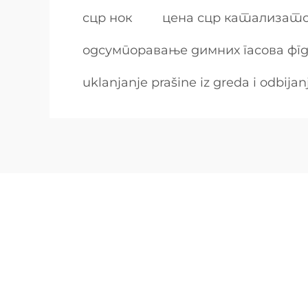
сцр нок
цена сцр катализат
одсумпоравање димних гасова фг
uklanjanje prašine iz greda i odbija