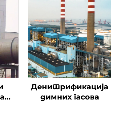
и
Денитрификација
а
димних гасова
ање
нтил