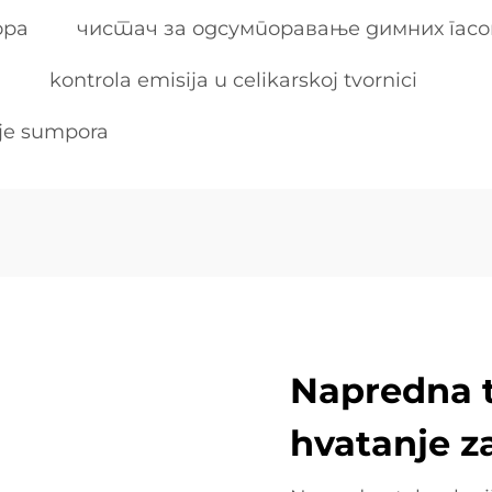
ора
чистач за одсумпоравање димних гасо
д
kontrola emisija u celikarskoj tvornici
nje sumpora
Napredna t
hvatanje z