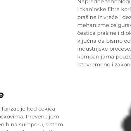
Napredne tehnologije
i tkaninske filtre k
prašine iz vreće i de
mehanizme osigurava
čestica prašine i di
ključna da bismo održ
industrijske procese
kompanijama pouzdan
istovremeno i zakon
e
furizacije kod čekića
roškovima. Prevencijom
enih na sumporu, sistem