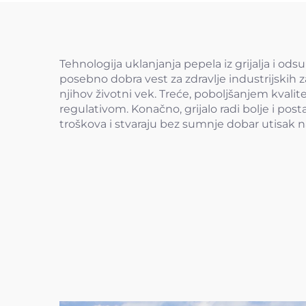
Tehnologija uklanjanja pepela iz grijalja i ods
posebno dobra vest za zdravlje industrijskih z
njihov životni vek. Treće, poboljšanjem kval
regulativom. Konačno, grijalo radi bolje i pos
troškova i stvaraju bez sumnje dobar utisak 