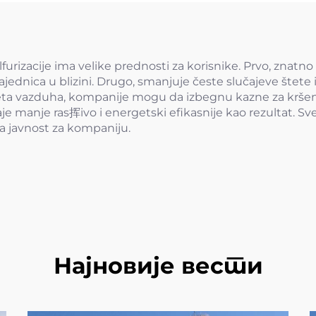
ulfurizacije ima velike prednosti za korisnike. Prvo, znat
ajednica u blizini. Drugo, smanjuje česte slučajeve štete i
iteta vazduha, kompanije mogu da izbegnu kazne za kršen
taje manje ras挥ivo i energetski efikasnije kao rezultat. 
na javnost za kompaniju.
Најновије вести