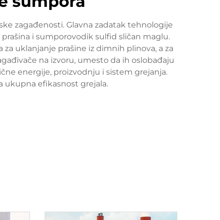
nje sumpora
jske zagađenosti. Glavna zadatak tehnologije
u prašina i sumporovodik sulfid sličan maglu.
 za uklanjanje prašine iz dimnih plinova, a za
 zagađivače na izvoru, umesto da ih oslobađaju
ne energije, proizvodnju i sistem grejanja.
a ukupna efikasnost grejala.