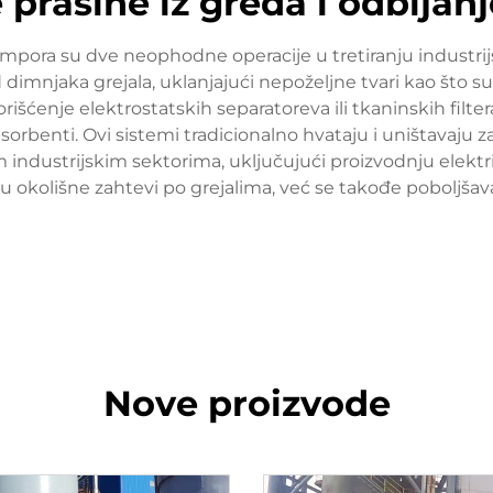
 prašine iz greda i odbija
sumpora su dve neophodne operacije u tretiranju industri
d dimnjaka grejala, uklanjajući nepoželjne tvari kao što s
išćenje elektrostatskih separatoreva ili tkaninskih filtera
apsorbenti. Ovi sistemi tradicionalno hvataju i uništavaju
ndustrijskim sektorima, uključujući proizvodnju električ
 okolišne zahtevi po grejalima, već se takođe poboljšav
Nove proizvode