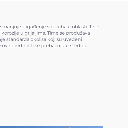
no smanjuje zagađenje vazduha u oblasti. To je
 korozije u grijaljima. Time se produžava
je standarda okoliša koji su uvedeni
Sve ove prednosti se prebacuju u štednju