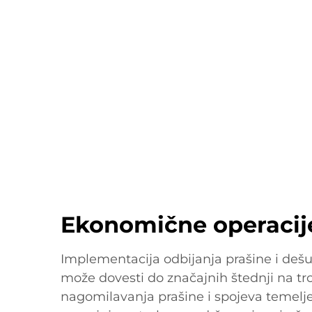
Ekonomične operacij
Implementacija odbijanja prašine i dešul
može dovesti do značajnih štednji na t
nagomilavanja prašine i spojeva temelj