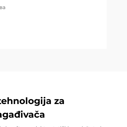
ва
ehnologija za
agađivača