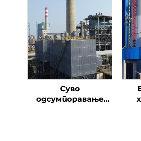
Суво
одсумпоравање
натријумом
ут