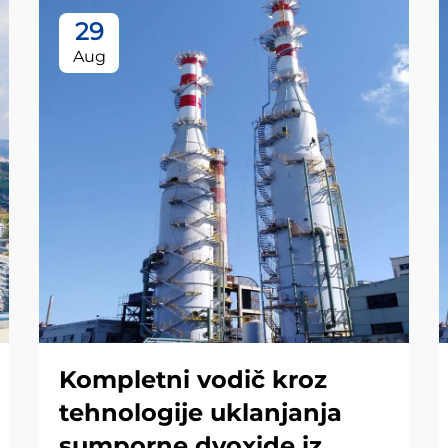
29
Aug
Kompletni vodič kroz
tehnologije uklanjanja
sumporne dvoxide iz