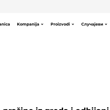
anica
Kompanija
Proizvodi
Случајеви