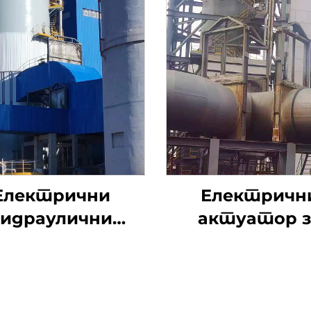
Електрични
Електричн
хидраулични
актуатор з
ични вентил
одсумпорав
димоводни ве