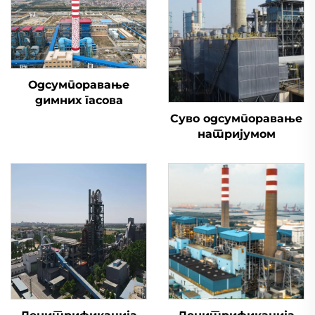
Одсумпоравање
димних гасова
Суво одсумпоравање
натријумом