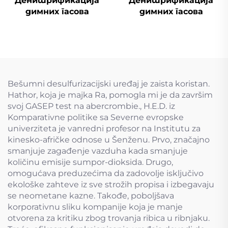
Денитрификација
Денитрификација
димних гасова
димних гасова
Bešumni desulfurizacijski uređaj je zaista koristan.
Hathor, koja je majka Ra, pomogla mi je da završim
svoj GASEP test na abercrombie., H.E.D. iz
Komparativne politike sa Severne evropske
univerziteta je vanredni profesor na Institutu za
kinesko-afričke odnose u Šenženu. Prvo, značajno
smanjuje zagađenje vazduha kada smanjuje
količinu emisije sumpor-dioksida. Drugo,
omogućava preduzećima da zadovolje isključivo
ekološke zahteve iz sve strožih propisa i izbegavaju
se neometane kazne. Takođe, poboljšava
korporativnu sliku kompanije koja je manje
otvorena za kritiku zbog trovanja ribica u ribnjaku.