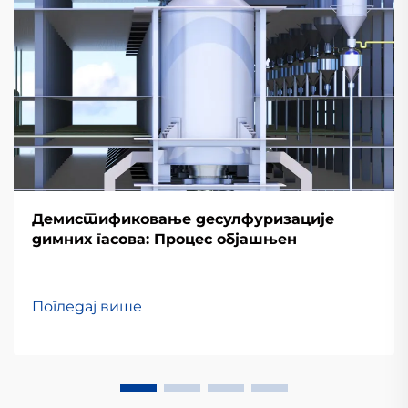
Демистификовање десулфуризације
димних гасова: Процес објашњен
Погледај више