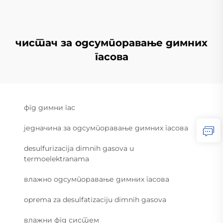
чистач за одсумпоравање димних
гасова
фгд димни гас
једначина за одсумпоравање димних гасова
desulfurizacija dimnih gasova u
termoelektranama
влажно одсумпоравање димних гасова
oprema za desulfatizaciju dimnih gasova
влажни фгд систем