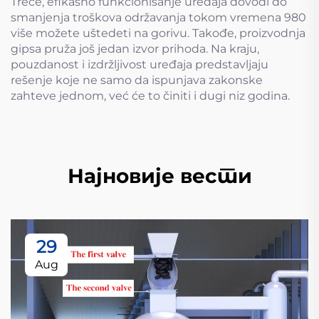
Treće, efikasno funkcionisanje uređaja dovodi do
smanjenja troškova održavanja tokom vremena 980
više možete uštedeti na gorivu. Takođe, proizvodnja
gipsa pruža još jedan izvor prihoda. Na kraju,
pouzdanost i izdržljivost uređaja predstavljaju
rešenje koje ne samo da ispunjava zakonske
zahteve jednom, već će to činiti i dugi niz godina.
Најновије вести
29
Aug