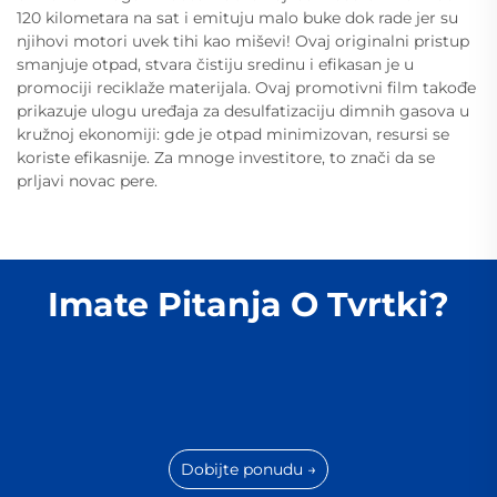
120 kilometara na sat i emituju malo buke dok rade jer su
njihovi motori uvek tihi kao miševi! Ovaj originalni pristup
smanjuje otpad, stvara čistiju sredinu i efikasan je u
promociji reciklaže materijala. Ovaj promotivni film takođe
prikazuje ulogu uređaja za desulfatizaciju dimnih gasova u
kružnoj ekonomiji: gde je otpad minimizovan, resursi se
koriste efikasnije. Za mnoge investitore, to znači da se
prljavi novac pere.
Imate Pitanja O Tvrtki?
Dobijte ponudu →