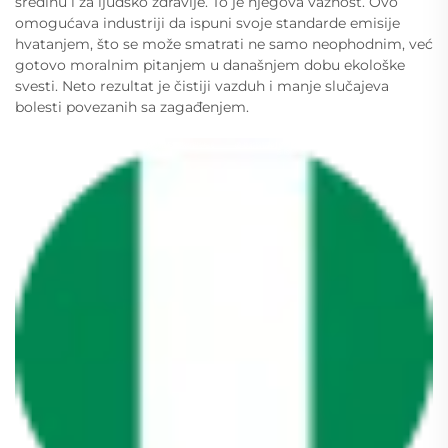
sredinu i za ljudsko zdravlje. To je njegova važnost. Ovo
omogućava industriji da ispuni svoje standarde emisije
hvatanjem, što se može smatrati ne samo neophodnim, već
gotovo moralnim pitanjem u današnjem dobu ekološke
svesti. Neto rezultat je čistiji vazduh i manje slučajeva
bolesti povezanih sa zagađenjem.