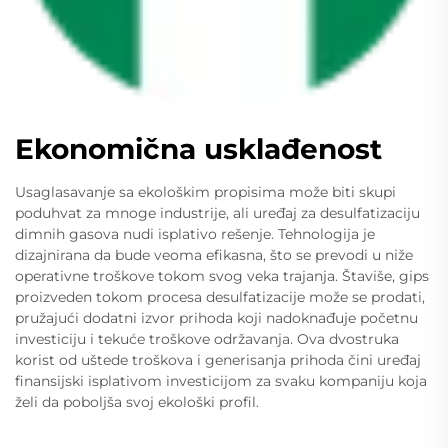
Ekonomična usklađenost
Usaglasavanje sa ekološkim propisima može biti skupi
poduhvat za mnoge industrije, ali uređaj za desulfatizaciju
dimnih gasova nudi isplativo rešenje. Tehnologija je
dizajnirana da bude veoma efikasna, što se prevodi u niže
operativne troškove tokom svog veka trajanja. Štaviše, gips
proizveden tokom procesa desulfatizacije može se prodati,
pružajući dodatni izvor prihoda koji nadoknađuje početnu
investiciju i tekuće troškove održavanja. Ova dvostruka
korist od uštede troškova i generisanja prihoda čini uređaj
finansijski isplativom investicijom za svaku kompaniju koja
želi da poboljša svoj ekološki profil.