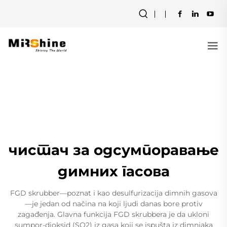
чистач за одсумпоравање
димних гасова
FGD skrubber—poznat i kao desulfurizacija dimnih gasova
—je jedan od načina na koji ljudi danas bore protiv
zagađenja. Glavna funkcija FGD skrubbera je da ukloni
sumpor-dioksid (SO2) iz gasa koji se ispušta iz dimnjaka