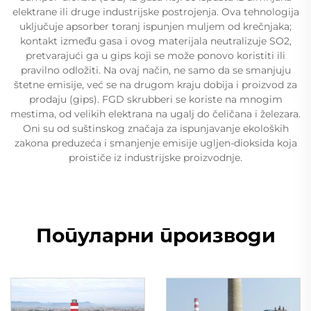
elektrane ili druge industrijske postrojenja. Ova tehnologija
uključuje apsorber toranj ispunjen muljem od krečnjaka;
kontakt između gasa i ovog materijala neutralizuje SO2,
pretvarajući ga u gips koji se može ponovo koristiti ili
pravilno odložiti. Na ovaj način, ne samo da se smanjuju
štetne emisije, već se na drugom kraju dobija i proizvod za
prodaju (gips). FGD skrubberi se koriste na mnogim
mestima, od velikih elektrana na ugalj do čeličana i železara.
Oni su od suštinskog značaja za ispunjavanje ekoloških
zakona preduzeća i smanjenje emisije ugljen-dioksida koja
proističe iz industrijske proizvodnje.
Популарни производи