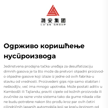
Одрживо коришћење
нуспроизвода
Jedinstvena prodajna tačka uređaja za desulfatizaciju
dimnih gasova je ta što može da pretvori otpadni proizvod-
o otpadne gasove koji izlaze iz jedne od ovih fabrika-u
stavku od vrednosti. Proizvedeni gips nije samo stabilan i
neškodljiv, već ima mnogo upotreba. Može postati aditiv u
Kambodži ili Tajlandu; praviti cipele od kožnih proizvoda ili
zvučnike za razne vrste sistema tako da gume nikada više
ne budu potrebne nakon što prođu kroz par ovih četiri
cilindričnih laganih automobila koji se kreću brzinom od