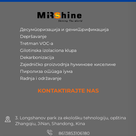
Десумпоризација и денитрификација
Depršavanje
Tretman VOC-a
Gilotinska izolaciona klupa
Dekarbonizacija
Zajedničko proizvodnja hуминове киселине
Пиролиза отпада гума
Radnja i održavanje
KONTAKTIRAJTE NAS
3. Longshanov park za ekološku tehnologiju, opština
Zhangqiu, JiNan, Shandong, Kina
8613853106180