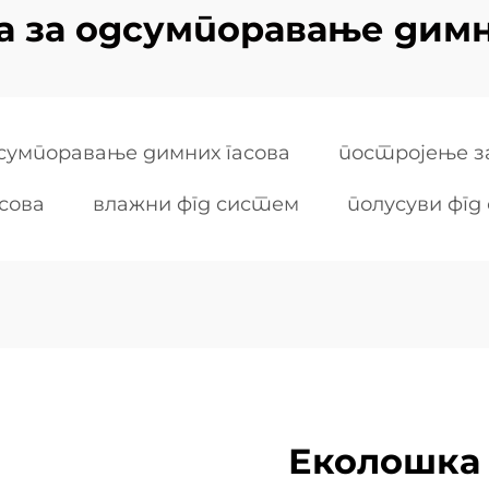
а за одсумпоравање димн
дсумпоравање димних гасова
постројење з
сова
влажни фгд систем
полусуви фгд
Еколошка