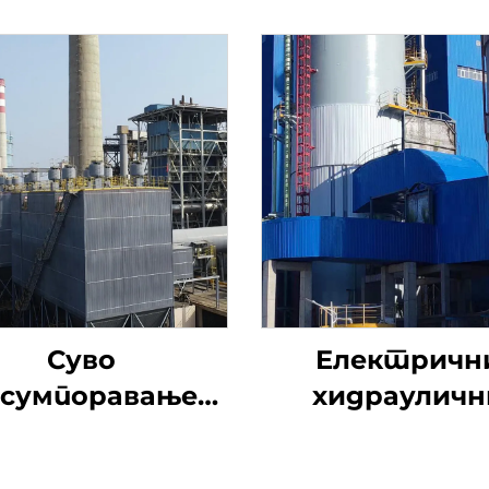
Суво
Електричн
сумпоравање
хидрауличн
натријумом
утични вен