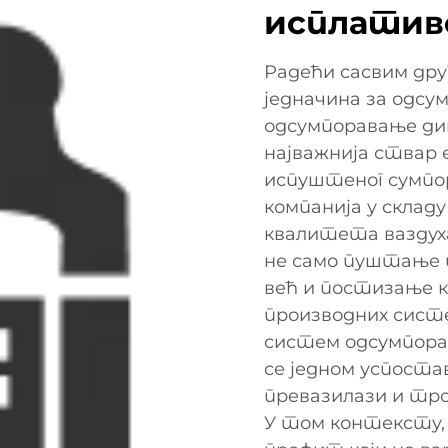
исплатив
Радећи сасвим друг
једначина за одсу
одсумпоравање димн
најважнија ствар 
испуштеног сумпор
компанија у склад
квалитета ваздуха
не само пуштање п
већ и постизање 
производних сист
систем одсумпорав
се једном успоста
превазилази и тр
У том контексту,