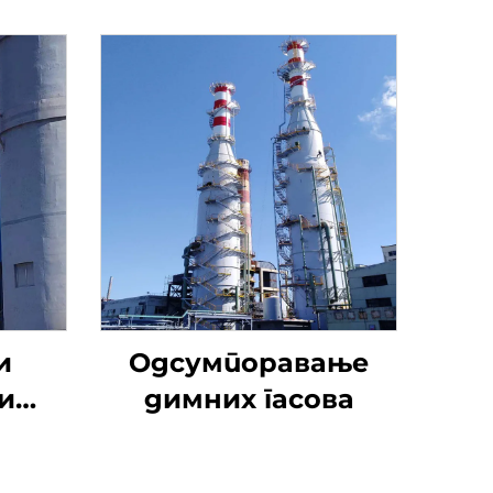
и
Одсумпоравање
и
димних гасова
тил