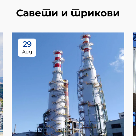
Савети и трикови
29
Aug