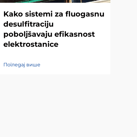
Kako sistemi za fluogasnu
Bu
desulfitraciju
su
poboljšavaju efikasnost
di
elektrostanice
tr
Погледај више
Пог