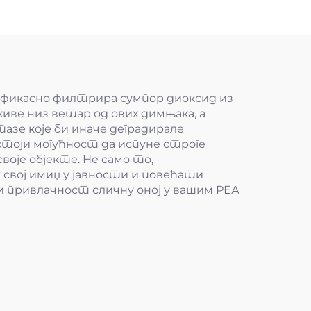
Ефикасно филтрира сумпор диоксид из
живе низ ветар од ових димњака, а
зе које би иначе деградирале
стоји могућност да испуне строге
воје објекте. Не само то,
свој имиџ у јавности и повећати
 привлачност сличну оној у вашим РЕА