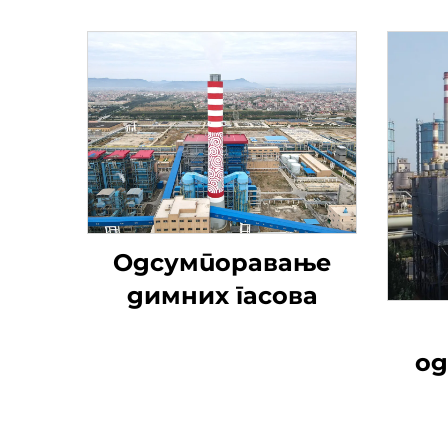
Одсумпоравање
димних гасова
од