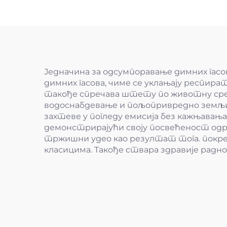
Једначина за одсумпоравање димних гас
димних гасова, чиме се уклањају респира
такође спречава штету по животну сред
водоснабдевање и пољопривредно земљишт
захтеве у погледу емисија без кажњавања
демонстрирајући своју посвећеност одр
тржишни удео као резултат тога. покре
класицима. Такође ствара здравије радно