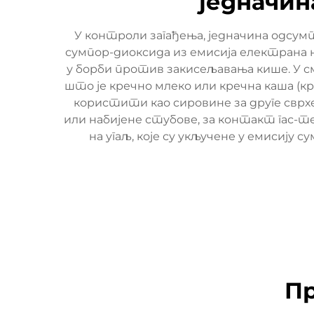
једначин
У контроли загађења, једначина одсум
сумпор-диоксида из емисија електрана 
у борби против закисељавања кише. У см
што је кречно млеко или кречна каша (к
користити као сировине за друге сврх
или набијене стубове, за контакт гас
на угаљ, које су укључене у емисију
Пр