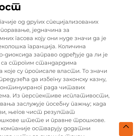
ост
ачије од других специјализованих
мпоравање, једначина за
их гасова коју они нуде значи да је
еколошка гаранција. Количина
-диоксида заправо одређује да ли је
у са строгим стандардима
 које су прописале власти. То значи
редузећа да избегну законску казну,
континуираног рада читавих
ема. Из перспективе исплативости,
ања заслужује посебну пажњу; када
ви, његов чист резултат
ошкове штете и правне трошкове.
 компаније остварују додатни