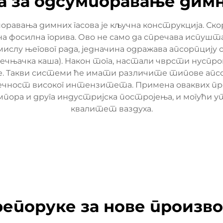
а за одсумпоравање димн
поравања димних гасова је кључна конструкција. Ск
на фосилна горива. Ово не само да спречава испуш
ислу његовог рада, једначина одражава апсорпцију с
речњачка каша). Након тога, настали чврсти нуспр
е. Такви системи ће имати различите типове апс
-течност високог интензитета. Примена оваквих п
 сумпора и друга индустријска постројења, и могу
квалитет ваздуха.
епоруке за нове произв