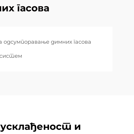
их гасова
а одсумпоравање димних гасова
 систем
 усклађеност и