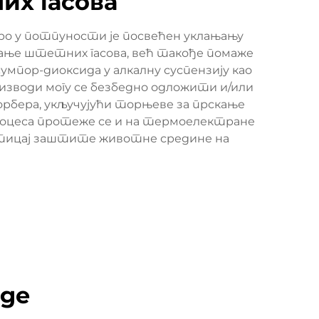
их гасова
оро у потпуности је посвећен уклањању
тање штетних гасова, већ такође помаже
умпор-диоксида у алкалну суспензију као
оизводи могу се безбедно одложити и/или
орбера, укључујући торњеве за прскање
роцеса протеже се и на термоелектране
ћи утицај заштите животне средине на
оде