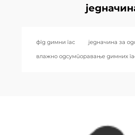
једначин
фгд димни гас
једначина за о
влажно одсумпоравање димних га