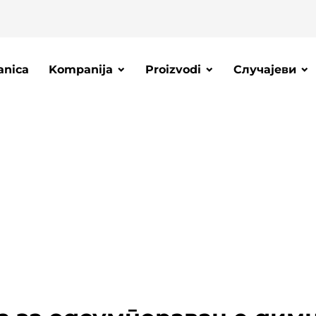
anica
Kompanija
Proizvodi
Случајеви