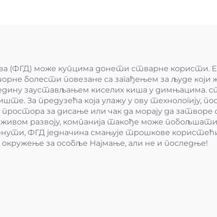
ова (ФГД) може купцима донети стварне користи. 
торне болести повезане са загађењем за људе који 
ину заустављањем киселих киша у димњацима. ста
е. За предузећа која улажу у ову технологију, по
 простора за дисање или чак да морају да затворе с
живом развоју, компанија такође може побољшати 
нути, ФГД једначина смањује трошкове користећи
 окружење за особље Најмање, али не и последње!